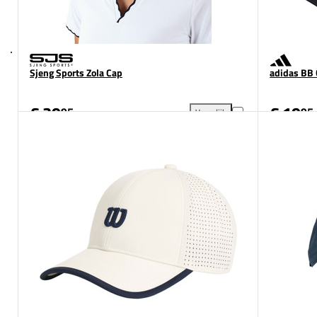
Sjeng Sports Zola Cap
adidas BB
€ 29
€ 19
95
95
Vergelijk
Sjeng Sports Zola Cap toevoe