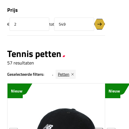
Prijs
€
tot
Minimumprijs
Maximumprijs
Prijsfilter toepas
Tennis petten
57 resultaten
Geselecteerde filters:
Petten
Nieuw
Nieuw