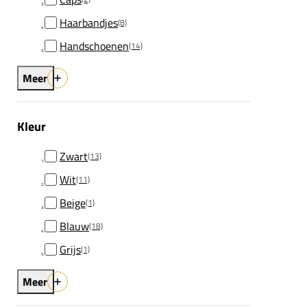
Haarbandjes
(8)
Handschoenen
(14)
Meer
Kleur
Zwart
(13)
Wit
(11)
Beige
(1)
Blauw
(18)
Grijs
(1)
Meer