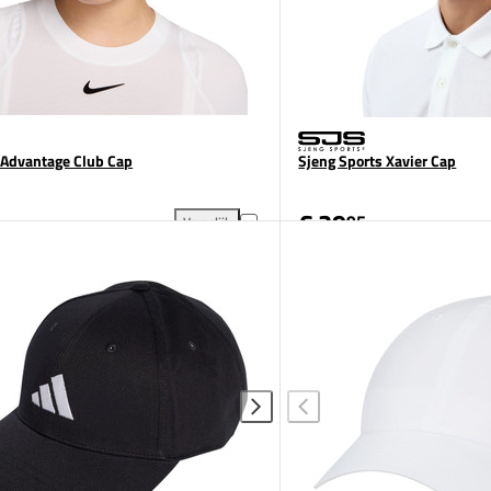
 Advantage Club Cap
Sjeng Sports Xavier Cap
€ 29
95
Vergelijk
voegen aan vergelijking
Nike Court Advantage Club Cap toevoegen aan verg