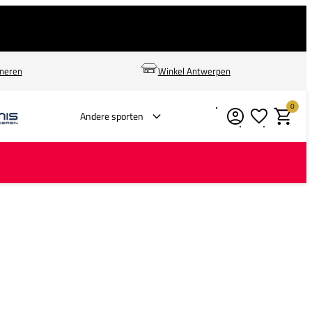
rneren
Winkel Antwerpen
0
Verlanglijstje
Winkelm
Andere sporten