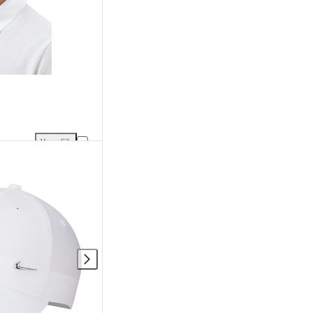
Vergelijk
elijking
Sjeng Sports Xavier Cap toevoegen aan vergelijking