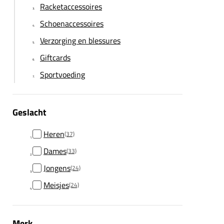
Racketaccessoires
Schoenaccessoires
Verzorging en blessures
Giftcards
Sportvoeding
Geslacht
Heren
(37)
Dames
(33)
Jongens
(24)
Meisjes
(24)
Merk