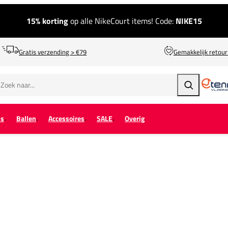
15% korting
op alle NikeCourt items! Code:
NIKE15
Gratis verzending > €79
Gemakkelijk retou
Zoeken
ps
Ballen
Accessoires
SALE
Overig