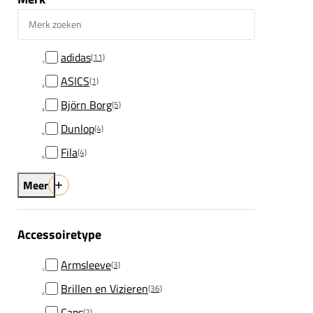
Merk zoeken
adidas
(11)
ASICS
(1)
Björn Borg
(5)
Dunlop
(4)
Fila
(4)
Meer
Accessoiretype
Armsleeve
(3)
Brillen en Vizieren
(36)
Caps
(2)