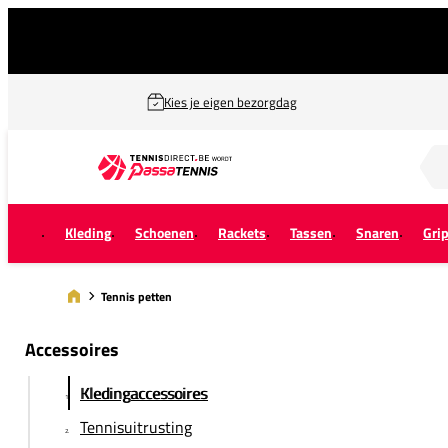
Kies je eigen bezorgdag
Zoek naar...
Kleding
Schoenen
Rackets
Tassen
Snaren
Gri
Tennis petten
Accessoires
Kledingaccessoires
Tennisuitrusting