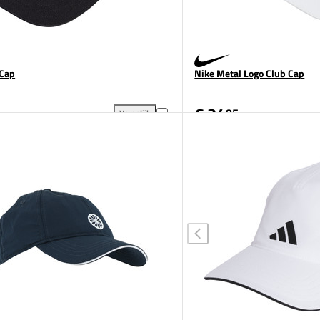
 Cap
Nike Metal Logo Club Cap
€ 24
95
Vergelijk
gen aan vergelijking
adidas BB Cap toevoegen aan vergelijking