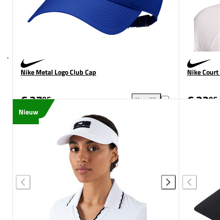
Nike Metal Logo Club Cap
Nike Court
€ 27
€ 32
95
95
Vergelijk
Nike Metal Logo Club Cap toe
Nieuw