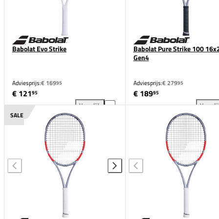
Babolat Evo Strike
Babolat Pure Strike 100 16x
Gen4
Adviesprijs:
€ 169
Adviesprijs:
€ 279
95
95
€ 121
€ 189
95
95
Vergelijk
Vergeli
Babolat Evo Strike toevoegen aan vergelijking
Bab
SALE