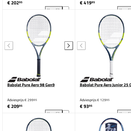
€ 202
€ 419
95
95
Vergelijk
Vergeli
Babolat Pure Aero Gen9 toevoegen aan vergelijking
Bab
Babolat Pure Aero 98 Gen9
Babolat Pure Aero Junior 25
Adviesprijs:
€ 299
Adviesprijs:
€ 129
95
95
€ 209
€ 93
95
95
Vergelijk
Vergeli
Babolat Pure Aero 98 Gen9 toevoegen aan vergelijk
Bab