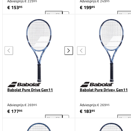
Adviesprijs:
€ 229
Adviesprijs:
€ 249
95
95
€ 153
€ 199
95
95
Vergelijk
Vergeli
Babolat Pure Drive Lite Gen11 toevoegen aan vergel
Bab
Babolat Pure Drive Gen11
Babolat Pure Drive+ Gen11
Adviesprijs:
€ 269
Adviesprijs:
€ 269
95
95
€ 177
€ 183
95
95
Vergelijk
Vergeli
Babolat Pure Drive Gen11 toevoegen aan vergelijki
Bab