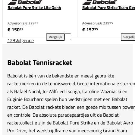
Babolat Pure Strike Lite Gen4
Babolat Pure Strike Team Ge
Adviesprijs:
€ 229
Adviesprijs:
€ 239
95
95
€ 150
€ 157
95
95
Vergelijk
Vergeli
1
2
3
Volgende
Babolat Pure Strike Lite Gen4 toevoegen aan vergeli
Bab
Babolat Tennisracket
Babolat is één van de bekendste en meest gebruikte
racketmerken in de tenniswereld. Grote internationale sterre
als Rafael Nadal, Jo-Wilfried Tsonga, Caroline Wozniacki en
Euginie Bouchard spelen hun wedstrijden met een Babolat
racket. De Babolat rackets bieden een goede mix tussen power
en controle. De absolute paradepaardjes uit de Babolat
racketcollectie zijn de Babolat Pure Strike en de Babolat Aero
Pro Drive, het wedstrijdframe van meervoudig Grand Slam