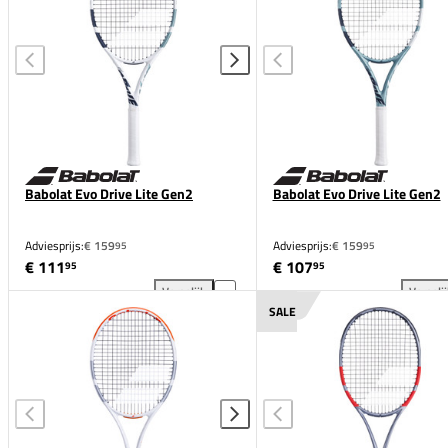
Babolat Evo Drive Lite Gen2
Babolat Evo Drive Lite Gen2
Adviesprijs:
€ 159
Adviesprijs:
€ 159
95
95
€ 111
€ 107
95
95
Vergelijk
Vergeli
Babolat Evo Drive Lite Gen2 toevoegen aan vergelij
Bab
SALE