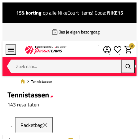
15% korting
op alle NikeCourt items! Code:
NIKE15
Kies je eigen bezorgdag
0
Verlanglijstj
Winkel
Zoek naar...
Zoeke
Tennistassen
Tennistassen
143 resultaten
Racketbag