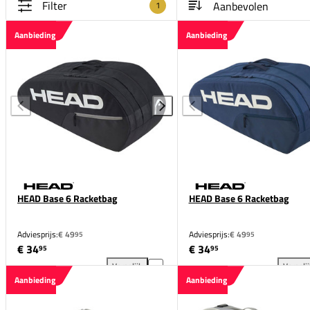
Filter
1
Aanbieding
Aanbieding
HEAD Base 6 Racketbag
HEAD Base 6 Racketbag
Adviesprijs:
€ 49
Adviesprijs:
€ 49
95
95
€ 34
€ 34
95
95
Vergelijk
Vergeli
HEAD Base 6 Racketbag toevoegen aan vergelijking
HEA
Aanbieding
Aanbieding