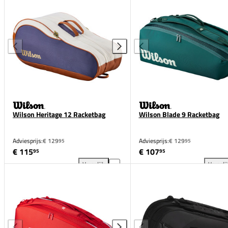
Wilson Heritage 12 Racketbag
Wilson Blade 9 Racketbag
Adviesprijs:
€ 129
Adviesprijs:
€ 129
95
95
€ 115
€ 107
95
95
Vergelijk
Vergeli
Wilson Heritage 12 Racketbag toevoegen aan vergel
Wil