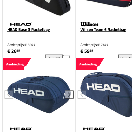
HEAD Base 3 Racketbag
Wilson Team 6 Racketbag
Adviesprijs:
€ 39
Adviesprijs:
€ 74
95
95
€ 26
€ 59
95
95
Vergelijk
Vergeli
HEAD Base 3 Racketbag toevoegen aan vergelijking
Wil
Aanbieding
Aanbieding