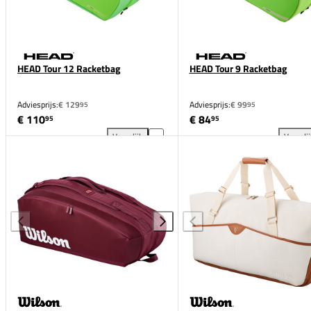
HEAD Tour 12 Racketbag
HEAD Tour 9 Racketbag
Adviesprijs:
€ 129
Adviesprijs:
€ 99
95
95
€ 110
€ 84
95
95
Vergelijk
Vergeli
HEAD Tour 12 Racketbag toevoegen aan vergelijkin
HEA