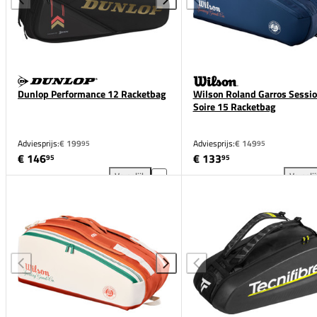
Dunlop Performance 12 Racketbag
Wilson Roland Garros Sessi
Soire 15 Racketbag
Adviesprijs:
€ 199
Adviesprijs:
€ 149
95
95
€ 146
€ 133
95
95
Vergelijk
Vergeli
Dunlop Performance 12 Racketbag toevoegen aan ve
Wil