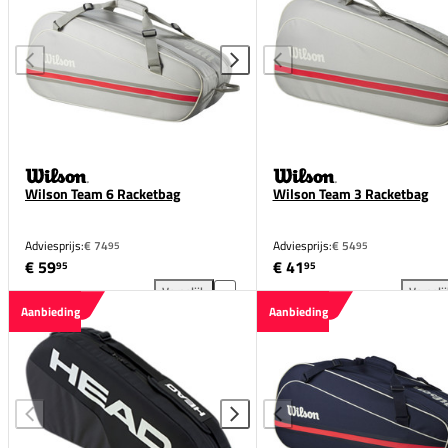
Wilson Team 6 Racketbag
Wilson Team 3 Racketbag
Adviesprijs:
€ 74
Adviesprijs:
€ 54
95
95
€ 59
€ 41
95
95
Vergelijk
Vergeli
Wilson Team 6 Racketbag toevoegen aan vergelijki
Wil
Aanbieding
Aanbieding