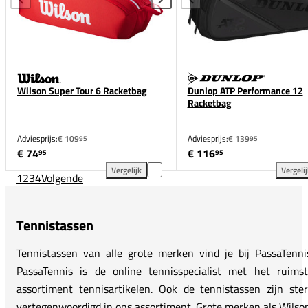
Wilson Super Tour 6 Racketbag
Dunlop ATP Performance 12
Racketbag
Adviesprijs:
€ 109
Adviesprijs:
€ 139
95
95
€ 74
€ 116
95
95
Vergelijk
Vergeli
1
2
3
4
Volgende
Wilson Super Tour 6 Racketbag toevoegen aan verge
Dun
Tennistassen
Tennistassen van alle grote merken vind je bij PassaTenni
PassaTennis is de online tennisspecialist met het ruims
assortiment tennisartikelen. Ook de tennistassen zijn ste
vertegenwoordigd in ons assortiment. Grote merken als
Wilso