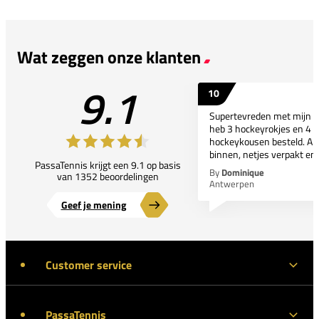
Wat zeggen onze klanten
9.1
10
Supertevreden met mijn bes
heb 3 hockeyrokjes en 4 p
hockeykousen besteld. All
binnen, netjes verpakt en..
PassaTennis krijgt een 9.1 op basis
By
Dominique
van 1352 beoordelingen
Antwerpen
Geef je mening
Customer service
PassaTennis