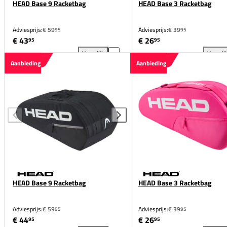
HEAD Base 9 Racketbag
HEAD Base 3 Racketbag
Adviesprijs:
€ 59
Adviesprijs:
€ 39
95
95
€ 43
€ 26
95
95
Vergelijk
Vergeli
HEAD Base 9 Racketbag toevoegen aan vergelijking
HEA
Aanbieding
Aanbieding
HEAD Base 9 Racketbag
HEAD Base 3 Racketbag
Adviesprijs:
€ 59
Adviesprijs:
€ 39
95
95
€ 44
€ 26
95
95