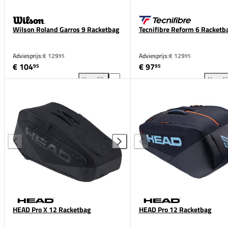
Wilson Roland Garros 9 Racketbag
Tecnifibre Reform 6 Racketb
Adviesprijs:
€ 129
Adviesprijs:
€ 129
95
95
€ 104
€ 97
95
95
Vergelijk
Vergeli
Wilson Roland Garros 9 Racketbag toevoegen aan ve
Tec
HEAD Pro X 12 Racketbag
HEAD Pro 12 Racketbag