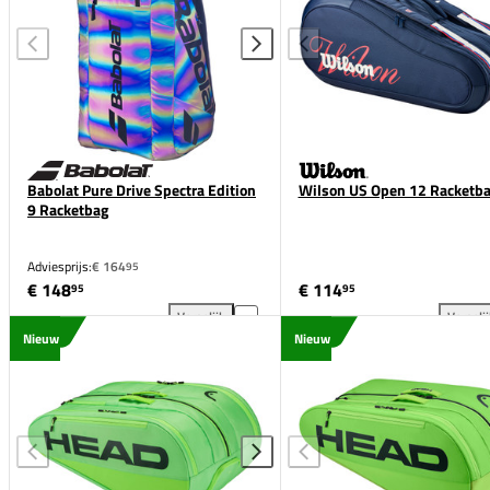
Babolat Pure Drive Spectra Edition
Wilson US Open 12 Racketb
9 Racketbag
Adviesprijs:
€ 164
95
€ 148
€ 114
95
95
Vergelijk
Vergeli
Babolat Pure Drive Spectra Edition 9 Racketbag toe
Wil
Nieuw
Nieuw