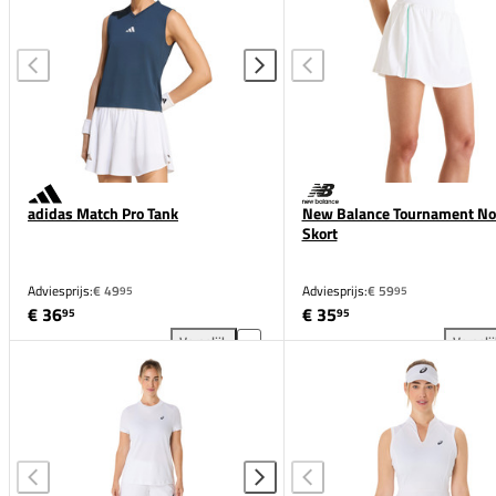
adidas Match Pro Tank
New Balance Tournament No
Skort
Adviesprijs:
€ 49
Adviesprijs:
€ 59
95
95
€ 36
€ 35
95
95
Vergelijk
Vergeli
adidas Match Pro Tank toevoegen aan vergelijking
New