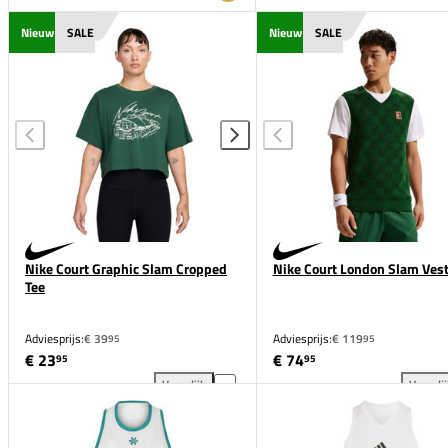
Nieuw
SALE
Nieuw
SALE
Nike Court Graphic Slam Cropped
Nike Court London Slam Ves
Tee
Adviesprijs:
€ 39
Adviesprijs:
€ 119
95
95
€ 23
€ 74
95
95
Vergelijk
Vergeli
Nike Court Graphic Slam Cropped Tee toevoegen aan
Nik