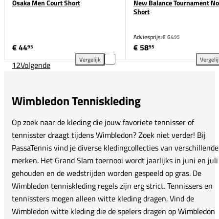
Osaka Men Court Short
New Balance Tournament No
Short
Adviesprijs:
€ 64
95
€ 44
€ 58
95
95
Vergelijk
Vergeli
1
2
Volgende
Osaka Men Court Short toevoegen aan vergelijking
New
Wimbledon Tenniskleding
Op zoek naar de kleding die jouw favoriete tennisser of
tennisster draagt tijdens Wimbledon? Zoek niet verder! Bij
PassaTennis vind je diverse kledingcollecties van verschillende
merken. Het Grand Slam toernooi wordt jaarlijks in juni en juli
gehouden en de wedstrijden worden gespeeld op gras. De
Wimbledon tenniskleding regels zijn erg strict. Tennissers en
tennissters mogen alleen witte kleding dragen. Vind de
Wimbledon witte kleding die de spelers dragen op Wimbledon