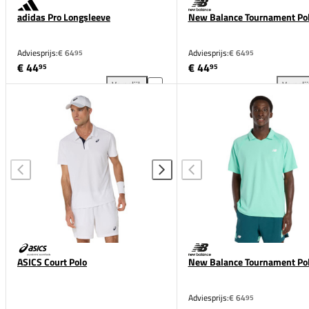
adidas Pro Longsleeve
New Balance Tournament Po
Adviesprijs:
€ 64
Adviesprijs:
€ 64
95
95
€ 44
€ 44
95
95
Vergelijk
Vergeli
adidas Pro Longsleeve toevoegen aan vergelijking
New
ASICS Court Polo
New Balance Tournament Po
Adviesprijs:
€ 64
95