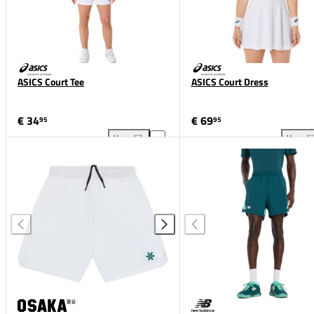
ASICS Court Tee
ASICS Court Dress
€ 34
€ 69
95
95
Vergelijk
Vergeli
ASICS Court Tee toevoegen aan vergelijking
ASI