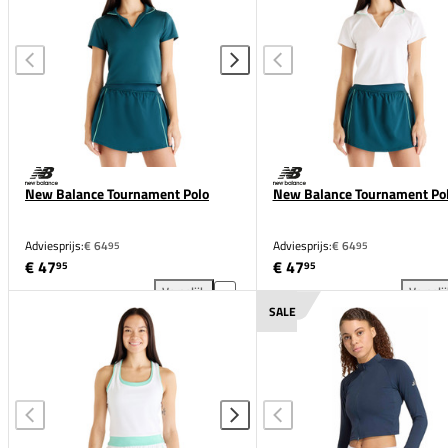
New Balance Tournament Polo
New Balance Tournament Po
Adviesprijs:
€ 64
Adviesprijs:
€ 64
95
95
€ 47
€ 47
95
95
Vergelijk
Vergeli
New Balance Tournament Polo toevoegen aan vergel
New
SALE