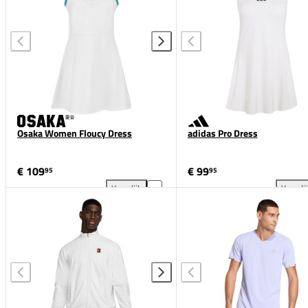
Osaka Women Floucy Dress
adidas Pro Dress
€ 109
€ 99
95
95
Vergelijk
Vergeli
Osaka Women Floucy Dress toevoegen aan vergelij
adi