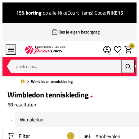
15% korting
op alle NikeCourt items! Code:
NIKE15
Kies je eigen bezorgdag
0
Verlanglijstj
Winkel
Zoek naar...
Zoeke
Wimbledon tenniskleding
Wimbledon tenniskleding
68 resultaten
Wimbledon
Filter
1