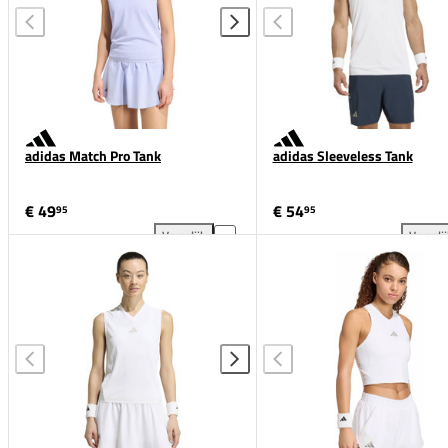
adidas Match Pro Tank
adidas Sleeveless Tank
€ 49
€ 54
95
95
Vergelijk
Vergeli
adidas Match Pro Tank toevoegen aan vergelijking
adi