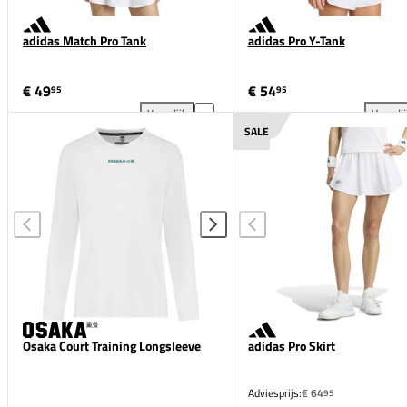
adidas Match Pro Tank
adidas Pro Y-Tank
€ 49
€ 54
95
95
Vergelijk
Vergeli
adidas Match Pro Tank toevoegen aan vergelijking
adi
SALE
Osaka Court Training Longsleeve
adidas Pro Skirt
Adviesprijs:
€ 64
95