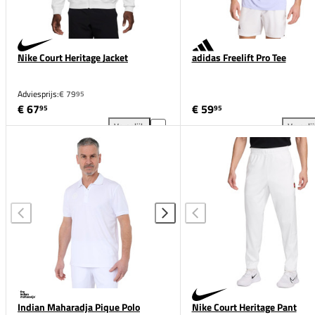
Nike Court Heritage Jacket
adidas Freelift Pro Tee
Adviesprijs:
€ 79
95
€ 67
€ 59
95
95
Vergelijk
Vergeli
Nike Court Heritage Jacket toevoegen aan vergelijki
adi
Indian Maharadja Pique Polo
Nike Court Heritage Pant