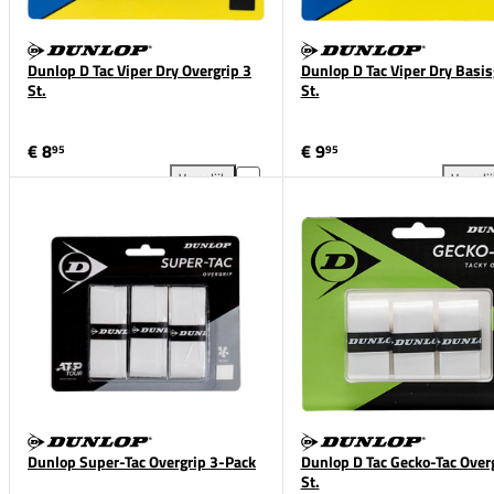
Dunlop D Tac Viper Dry Overgrip 3
Dunlop D Tac Viper Dry Basis
St.
St.
€ 8
€ 9
95
95
Vergelijk
Vergeli
Dunlop D Tac Viper Dry Overgrip 3 St. toevoegen aan
Dun
Dunlop Super-Tac Overgrip 3-Pack
Dunlop D Tac Gecko-Tac Over
St.