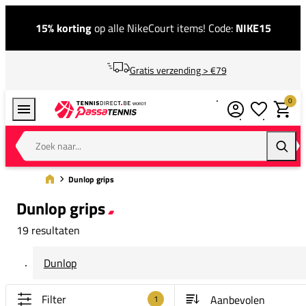
15% korting
op alle NikeCourt items! Code:
NIKE15
Gratis verzending > €79
0
Verlanglijstj
Winkel
Zoek naar...
Zoeke
Dunlop grips
Dunlop grips
19 resultaten
Dunlop
Filter
1