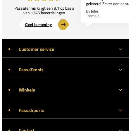
geleverd. Zeker een aanra
PassaTennis krijgt een 9.1 op basis
By
Joke
van 1345 beoordelingen
Tremelo
Geef je mening
Customer service
PassaTennis
Winkels
PassaSports
Contact