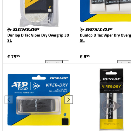
Dunlop D Tac Viper Dry Overgrip 30
Dunlop D Tac Viper Dry Overg
St.
St.
€ 79
€ 8
95
95
Vergelijk
Vergeli
Dunlop D Tac Viper Dry Overgrip 30 St. toevoegen aa
Dun