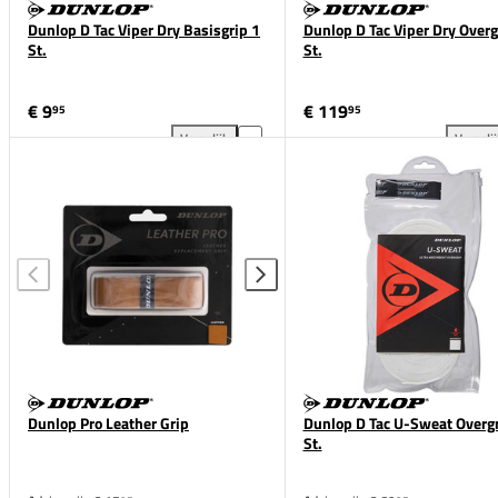
Dunlop D Tac Viper Dry Basisgrip 1
Dunlop D Tac Viper Dry Overg
St.
St.
€ 9
€ 119
95
95
Vergelijk
Vergeli
Dunlop D Tac Viper Dry Basisgrip 1 St. toevoegen aa
Dun
Dunlop Pro Leather Grip
Dunlop D Tac U-Sweat Overgr
St.