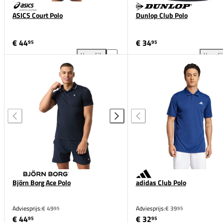
ASICS Court Polo
Dunlop Club Polo
€ 44
€ 34
95
95
Vergelijk
Vergeli
ASICS Court Polo toevoegen aan vergelijking
Dun
Björn Borg Ace Polo
adidas Club Polo
Adviesprijs:
€ 49
Adviesprijs:
€ 39
95
95
€ 44
€ 32
95
95