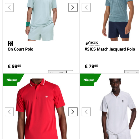
On Court Polo
ASICS Match Jacquard Polo
€ 99
€ 79
95
95
Vergelijk
Vergeli
On Court Polo toevoegen aan vergelijking
ASI
Nieuw
Nieuw