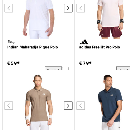
Indian Maharadja Pique Polo
adidas Freelift Pro Polo
€ 54
€ 74
95
95
Vergelijk
Vergeli
Indian Maharadja Pique Polo toevoegen aan vergeli
adi