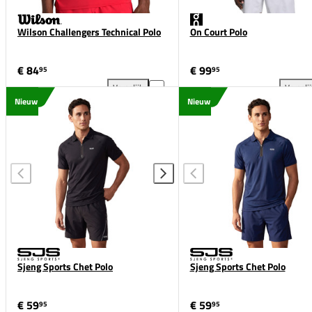
Wilson Challengers Technical Polo
On Court Polo
€ 84
€ 99
95
95
Vergelijk
Vergeli
Wilson Challengers Technical Polo toevoegen aan ve
On 
Nieuw
Nieuw
Sjeng Sports Chet Polo
Sjeng Sports Chet Polo
€ 59
€ 59
95
95