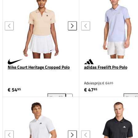
Nike Court Heritage Cropped Polo
adidas Freelift Pro Polo
Adviesprijs:
€ 64
95
€ 54
€ 47
95
95
Vergelijk
Vergeli
Nike Court Heritage Cropped Polo toevoegen aan ver
adi