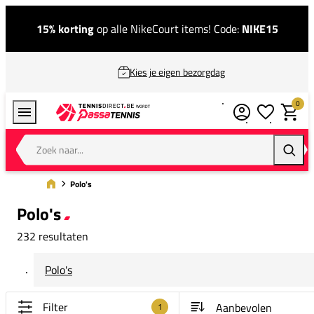
15% korting
op alle NikeCourt items! Code:
NIKE15
Kies je eigen bezorgdag
0
Verlanglijstj
Winkel
Zoek naar...
Zoeke
Polo's
Polo's
232 resultaten
Polo's
Filter
1