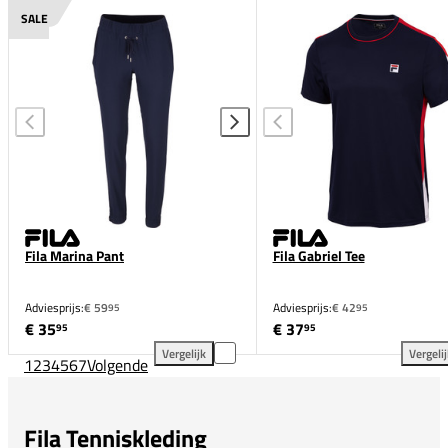
Fila Shiva Skort toevoegen aan vergelijking
Fil
SALE
Fila Marina Pant
Fila Gabriel Tee
Adviesprijs:
€ 59
Adviesprijs:
€ 42
95
95
€ 35
€ 37
95
95
Vergelijk
Vergeli
1
2
3
4
5
6
7
Volgende
Fila Marina Pant toevoegen aan vergelijking
Fil
Fila Tenniskleding