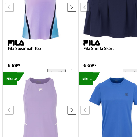
Fila Savannah Top
Fila Smilla Skort
€ 69
€ 69
95
95
Vergelijk
Vergeli
Fila Savannah Top toevoegen aan vergelijking
Fil
Nieuw
Nieuw