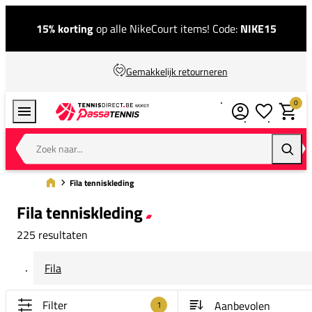
15% korting
op alle NikeCourt items! Code:
NIKE15
Gemakkelijk retourneren
0
Verlanglijstj
Winkel
Zoek naar...
Zoeke
Fila tenniskleding
Fila tenniskleding
225 resultaten
Fila
Filter
1