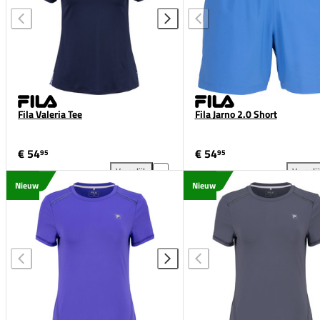
Fila Valeria Tee
Fila Jarno 2.0 Short
€ 54
€ 54
95
95
Vergelijk
Vergeli
Fila Valeria Tee toevoegen aan vergelijking
Fil
Nieuw
Nieuw