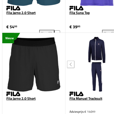
Fila Jarno 2.0 Short
Fila Suna Top
€ 54
€ 39
95
95
Vergelijk
Vergeli
Fila Jarno 2.0 Short toevoegen aan vergelijking
Fil
Nieuw
Fila Jarno 2.0 Short
Fila Manuel Tracksuit
Adviesprijs:
€ 140
00