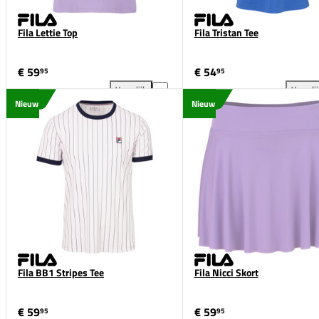
Fila Lettie Top
Fila Tristan Tee
€ 59
€ 54
95
95
Vergelijk
Vergeli
Fila Lettie Top toevoegen aan vergelijking
Fil
Nieuw
Nieuw
Fila BB1 Stripes Tee
Fila Nicci Skort
€ 59
€ 59
95
95