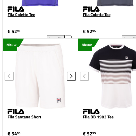
Fila Colette Tee
Fila Colette Tee
€ 52
€ 52
95
95
Vergelijk
Vergeli
Fila Colette Tee toevoegen aan vergelijking
Fil
Nieuw
Nieuw
Fila Santana Short
Fila BB 1983 Tee
€ 54
€ 52
95
95