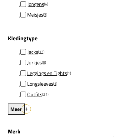
Jongens
(4)
Meisjes
(3)
Kledingtype
Jacks
(13)
Jurkjes
(8)
Leggings en Tights
(1)
Longsleeves
(1)
Outfits
(21)
Meer
Merk
Merk zoeken