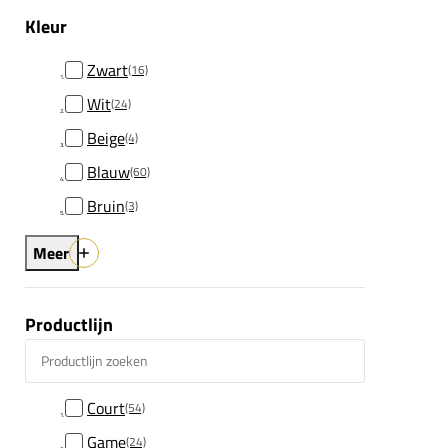
Kleur
Zwart
(16)
Wit
(24)
Beige
(4)
Blauw
(60)
Bruin
(3)
Meer
Productlijn
Productlijn zoeken
Court
(54)
Game
(24)