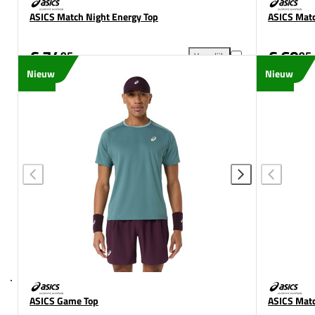
ASICS Match Night Energy Top
ASICS Matc
€ 74
€ 69
95
95
Vergelijk
ASICS Match Night Energy To
Nieuw
Nieuw
ASICS Game Top
ASICS Matc