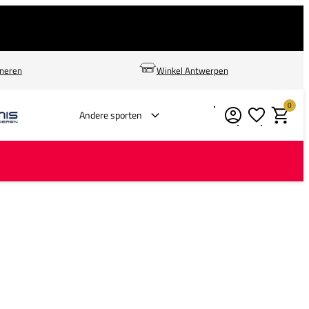
rneren
Winkel Antwerpen
0
Verlanglijstje
Winkelm
Andere sporten