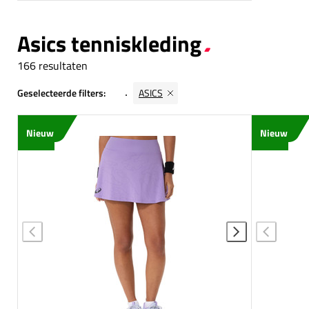
Asics tenniskleding
166 resultaten
Geselecteerde filters:
ASICS
Nieuw
Nieuw