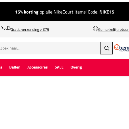
15% korting
op alle NikeCourt items! Code:
NIKE15
Gratis verzending > €79
Gemakkelijk retou
Zoeken
ps
Ballen
Accessoires
SALE
Overig