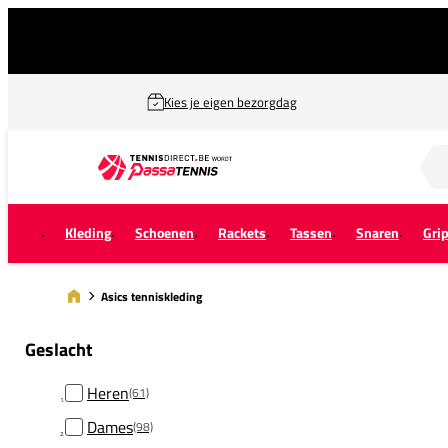
Kies je eigen bezorgdag
Zoek naar...
Kleding
Schoenen
Rackets
Tassen
Snaren
Gri
Asics tenniskleding
Geslacht
Heren
(61)
Dames
(98)