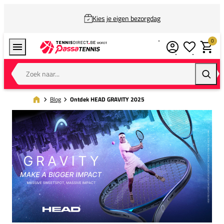
Kies je eigen bezorgdag
0
Verlanglijstj
Winkel
Zoek naar...
Zoeke
Blog
Ontdek HEAD GRAVITY 2025