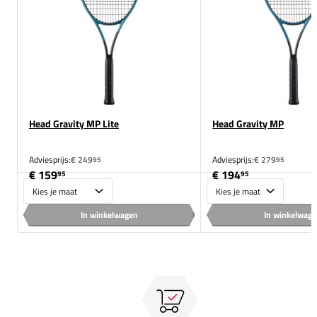
Head Gravity MP Lite
Head Gravity MP
Adviesprijs:
€ 249
Adviesprijs:
€ 279
95
95
€ 159
€ 194
95
95
Maat
Maat
In winkelwagen
In winkelwag