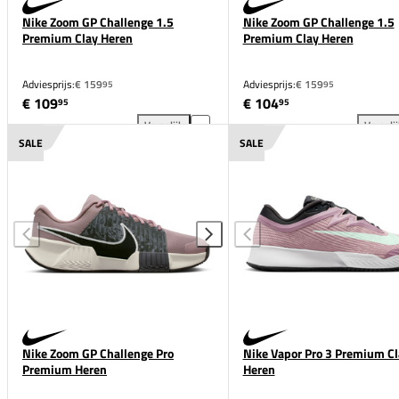
Nike Zoom GP Challenge 1.5
Nike Zoom GP Challenge 1.5
Premium Clay Heren
Premium Clay Heren
Adviesprijs:
€ 159
Adviesprijs:
€ 159
95
95
€ 109
€ 104
95
95
Vergelijk
Vergeli
Nike Zoom GP Challenge 1.5 Premium Clay Heren to
Nik
SALE
SALE
Nike Zoom GP Challenge Pro
Nike Vapor Pro 3 Premium Cl
Premium Heren
Heren