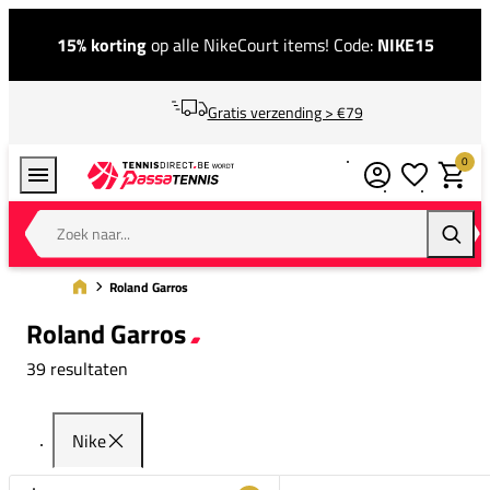
15% korting
op alle NikeCourt items! Code:
NIKE15
Gratis verzending > €79
0
Verlanglijstj
Winkel
Zoek naar...
Zoeke
Roland Garros
Roland Garros
39 resultaten
Nike