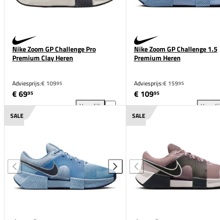
Nike Zoom GP Challenge Pro
Nike Zoom GP Challenge 1.5
Premium Clay Heren
Premium Heren
Adviesprijs:
€ 109
Adviesprijs:
€ 159
95
95
€ 69
€ 109
95
95
Vergelijk
Vergeli
Nike Zoom GP Challenge Pro Premium Clay Heren to
Nik
SALE
SALE