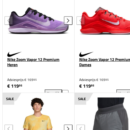
Nike Zoom Vapor 12 Premium
Nike Zoom Vapor 12 Premiu
Heren
Dames
Adviesprijs:
€ 169
Adviesprijs:
€ 169
95
95
€ 119
€ 119
95
95
Vergelijk
Vergeli
Nike Zoom Vapor 12 Premium Heren toevoegen aan 
Nik
SALE
SALE