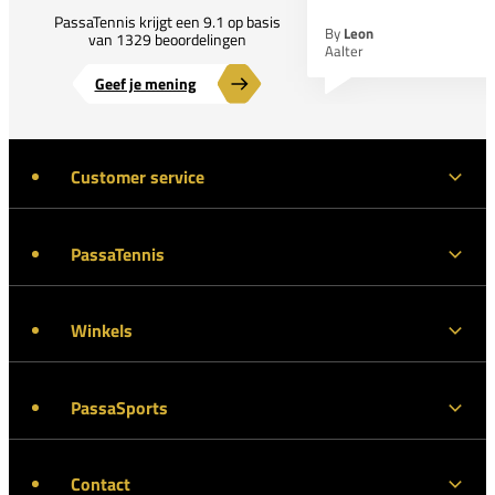
PassaTennis krijgt een 9.1 op basis
By
Leon
van 1329 beoordelingen
Aalter
Geef je mening
Customer service
PassaTennis
Winkels
PassaSports
Contact