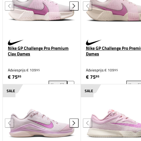
Nike GP Challenge Pro Premium
Nike GP Challenge Pro Prem
Clay Dames
Dames
Adviesprijs:
€ 109
Adviesprijs:
€ 109
95
95
€ 75
€ 75
95
95
Vergelijk
Vergeli
Nike GP Challenge Pro Premium Clay Dames toevoeg
Nik
SALE
SALE