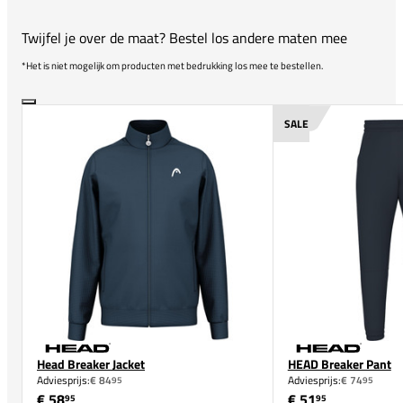
Twijfel je over de maat? Bestel los andere maten mee
*Het is niet mogelijk om producten met bedrukking los mee te bestellen.
SALE
Head Breaker Jacket
HEAD Breaker Pant
Adviesprijs:
€ 84
Adviesprijs:
€ 74
95
95
€ 58
€ 51
95
95