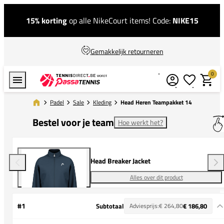
15% korting
op alle NikeCourt items! Code:
NIKE15
Gemakkelijk retourneren
0
Verlanglijstj
Winkel
Padel
Sale
Kleding
Head Heren Teampakket 14
Bestel voor je team
Hoe werkt het?
Head Breaker Jacket
Alles over dit product
#1
Subtotaal
Adviesprijs:
€ 264,80
€ 186,80