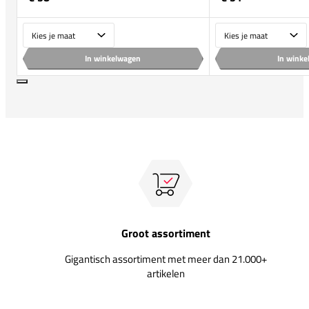
Maat
Maat
In winkelwagen
In wink
Groot assortiment
Gigantisch assortiment met meer dan 21.000+
artikelen