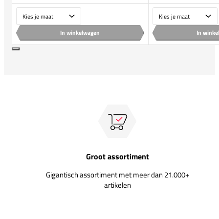
Maat
Maat
In winkelwagen
In wink
Groot assortiment
Gigantisch assortiment met meer dan 21.000+
artikelen