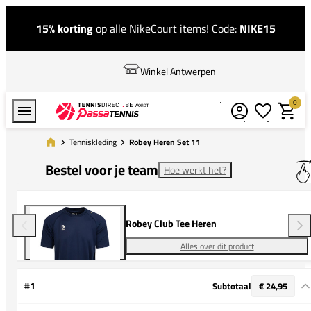
15% korting
op alle NikeCourt items! Code:
NIKE15
Winkel Antwerpen
0
Verlanglijstj
Winkel
Tenniskleding
Robey Heren Set 11
Bestel voor je team
Hoe werkt het?
Robey Club Tee Heren
Alles over dit product
#1
Subtotaal
€ 24,95