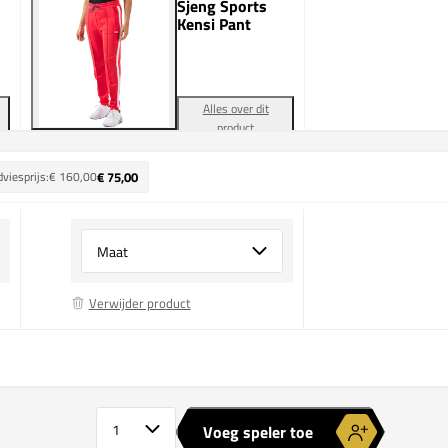
Sjeng Sports
Kensi Pant
Alles over dit
product
viesprijs:
€ 160,00
€ 75,00
Select {option} for {name}
Verwijder product
Sjeng Sports Kensi Pant
Aantal spelers
Voeg speler toe