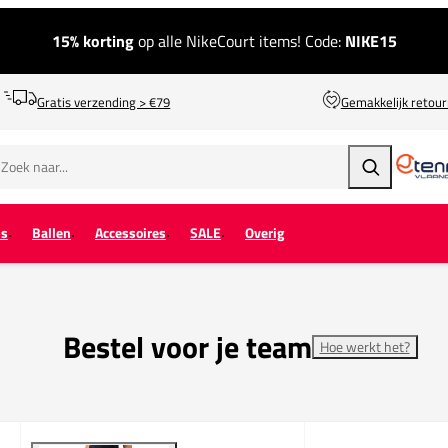
15% korting
op alle NikeCourt items! Code:
NIKE15
Gratis verzending > €79
Gemakkelijk retou
Zoeken
ps
Ballen
Accessoires
SALE
Overig
Bestel voor je team
Hoe werkt het?