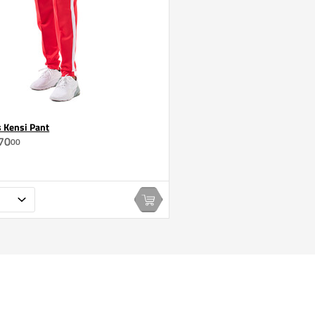
s Kensi Pant
70
00
In winkelwagen