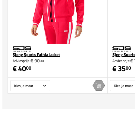
Sjeng Sports Fathia Jacket
Sjeng Sport
€ 90
€ 
Adviesprijs:
00
Adviesprijs:
€ 40
€ 35
00
00
Maat
Maat
In winkelwagen