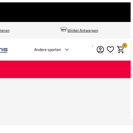
rneren
Winkel Antwerpen
0
Verlanglijstje
Winkelm
Andere sporten