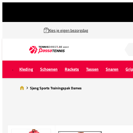
Kies je eigen bezorgdag
Zoek naar...
Kleding
Schoenen
Rackets
Tassen
Snaren
Gri
Sjeng Sports Trainingspak Dames