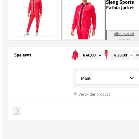
Sjeng Sports
Fathia Jacket
Alles over dit
product
Speler
#1
€ 40,00
+
€ 35,00
=
Ad
Select {option} for {name}
Verwijder product
Sjeng Sports Fathia Jacket
Speler 1 verwijderen