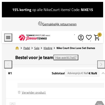
15% korting
op alle NikeCourt items! Code:
NIKE15
Gemakkelijk retourneren
0
Verlanglijstj
Winkel
Padel
Sale
Kleding
Nike Court One Luxe Set Dames
Bestel voor je team
Hoe werkt het?
#1
Subtotaal
Adviesprijs:
€ NaN
€ NaN
Verwijder product
Nike Court One Luxe Tee