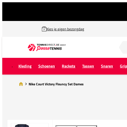
Kies je eigen bezorgdag
Zoek naar...
Kleding
Schoenen
Rackets
Tassen
Snaren
Gri
Nike Court Victory Flouncy Set Dames