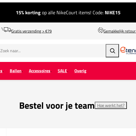
15% korting
op alle NikeCourt items! Code:
NIKE15
Gratis verzending > €79
Gemakkelijk retou
Zoeken
ps
Ballen
Accessoires
SALE
Overig
Bestel voor je team
Hoe werkt het?