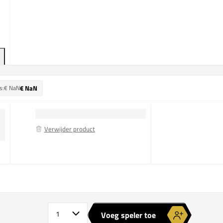
s:
€ NaN
€ NaN
Verwijder product
Nike Court Victory Flouncy Skirt
Aantal spelers
Voeg speler toe