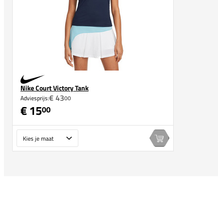
Nike Court Victory Tank
€ 43
Adviesprijs:
00
€ 15
00
Maat
In winkelwagen