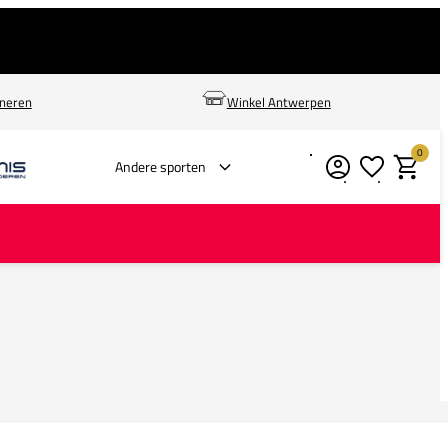
rneren
Winkel Antwerpen
0
Verlanglijstje
Winkelm
Andere sporten