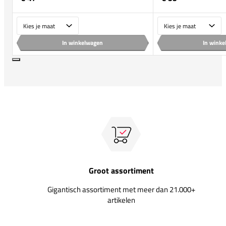
Maat
Maat
In winkelwagen
In wink
Groot assortiment
Gigantisch assortiment met meer dan 21.000+
artikelen