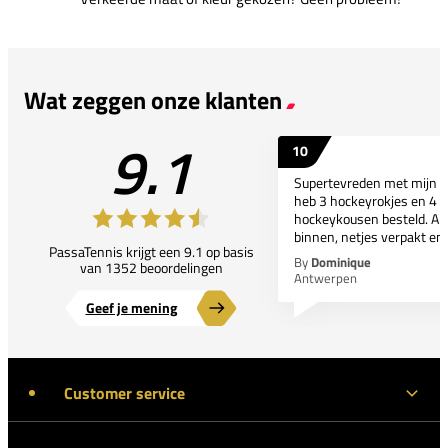
Wat zeggen onze klanten
9.1
10
Supertevreden met mijn bes
heb 3 hockeyrokjes en 4 p
hockeykousen besteld. All
binnen, netjes verpakt en..
PassaTennis krijgt een 9.1 op basis
By
Dominique
van 1352 beoordelingen
Antwerpen
Geef je mening
Customer service