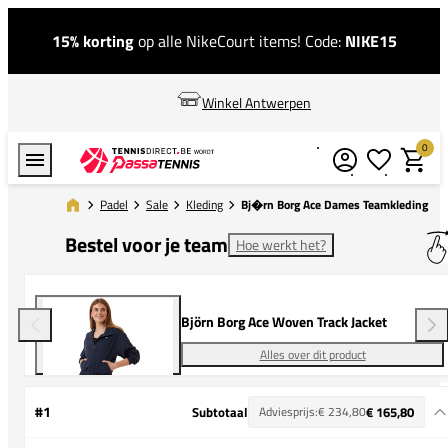
15% korting
op alle NikeCourt items! Code:
NIKE15
Winkel Antwerpen
0
Verlanglijstj
Winkel
Padel
Sale
Kleding
Bj�rn Borg Ace Dames Teamkleding
Bestel voor je team
Hoe werkt het?
Björn Borg Ace Woven Track Jacket
Alles over dit product
#1
Subtotaal
Adviesprijs:
€ 234,80
€ 165,80