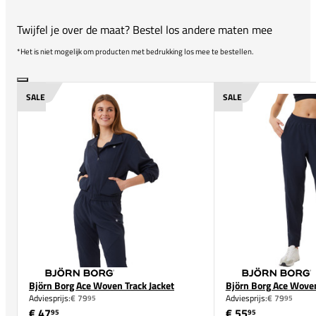
Twijfel je over de maat? Bestel los andere maten mee
*Het is niet mogelijk om producten met bedrukking los mee te bestellen.
SALE
SALE
Björn Borg Ace Woven Track Jacket
Björn Borg Ace Woven
Adviesprijs:
€ 79
Adviesprijs:
€ 79
95
95
€ 47
€ 55
95
95