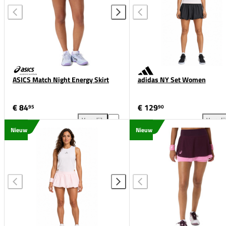
ASICS Match Night Energy Skirt
adidas NY Set Women
€ 84
€ 129
95
90
Vergelijk
Vergeli
ASICS Match Night Energy Skirt toevoegen aan verg
adi
Nieuw
Nieuw