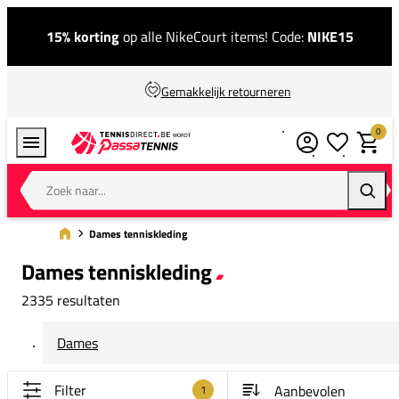
15% korting
op alle NikeCourt items! Code:
NIKE15
Gemakkelijk retourneren
0
Verlanglijstj
Winkel
Zoek naar...
Zoeke
Dames tenniskleding
Dames tenniskleding
2335 resultaten
Dames
Filter
1