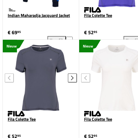
Indian Maharadja Jacquard Jacket
Fila Colette Tee
€ 69
€ 52
95
95
Vergelijk
Vergeli
Indian Maharadja Jacquard Jacket toevoegen aan ver
Fil
Nieuw
Nieuw
Fila Colette Tee
Fila Colette Tee
€ 52
€ 52
95
95