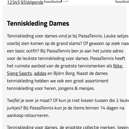
1
2
3
4
5
65
Volgende
Indian Maharadja Jacquard Pant toevoegen aan verg
The
Tenniskleding Dames
Tenniskleding voor dames vind je bij PassaTennis. Leuke setjes
voorbij zien komen op de grand slams? Of gewoon op zoek naa
een basic outfit? Bij PassaTennis ben je aan het juiste adres
voor de leukste tenniskleding voor dames. PassaTennis heeft
het ruimste aanbod van de grootste tennismerken als
Nike
,
Sjeng Sports
,
adidas
en Björn Borg. Naast de dames
tenniskleding hebben we ook een groot assortiment
tenniskleding voor heren, jongens & meisjes.
Twijfel je over je maat? Of kun je niet kiezen tussen die 2 leuk
jurkjes? Bij PassaTennis kun je de items binnen 14 dagen na
aankoop retourneren.
Tenniskleding voor dames, de grootste collectie merken, tegen