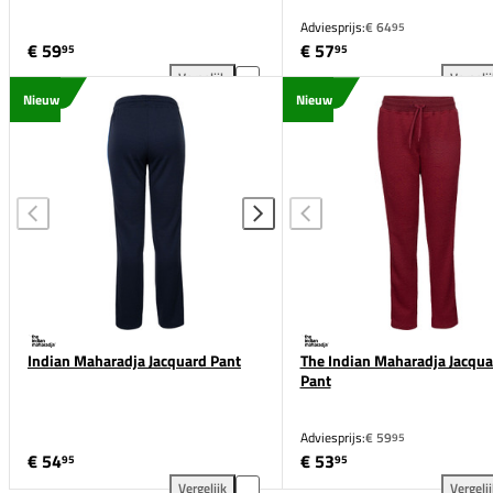
Adviesprijs:
€ 64
95
€ 59
€ 57
95
95
Vergelijk
Vergeli
The Indian Maharadja Track Pant toevoegen aan ver
The
Nieuw
Nieuw
Indian Maharadja Jacquard Pant
The Indian Maharadja Jacqua
Pant
Adviesprijs:
€ 59
95
€ 54
€ 53
95
95
Vergelijk
Vergeli
...