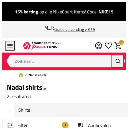
15% korting
op alle NikeCourt items! Code:
NIKE15
Gratis verzending > €79
0
Verlanglijstj
Winkel
Zoek naar...
Zoeke
Nadal shirts
Nadal shirts
2 resultaten
Shirts
Filter
1