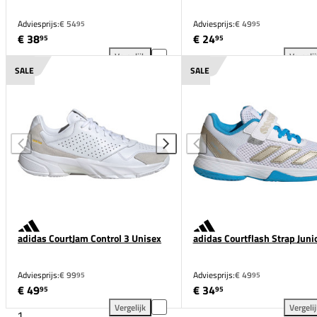
Adviesprijs:
€ 54
Adviesprijs:
€ 49
95
95
€ 38
€ 24
95
95
Vergelijk
Vergeli
adidas Courtflash Junior toevoegen aan vergelijking
adi
SALE
SALE
adidas CourtJam Control 3 Unisex
adidas Courtflash Strap Juni
Adviesprijs:
€ 99
Adviesprijs:
€ 49
95
95
€ 49
€ 34
95
95
Vergelijk
Vergeli
1