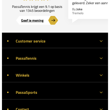
geleverd. Zeker een aanra
PassaTennis krijgt een 9.1 op basis
By
Joke
van 1345 beoordelingen
Tremelo
Geef je mening
Customer service
PassaTennis
Winkels
PassaSports
Contact