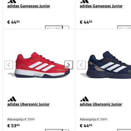
adidas Gamespec Junior
adidas Gamespec Junior
€ 44
€ 44
95
95
Vergelijk
Vergeli
adidas Gamespec Junior toevoegen aan vergelijking
adi
adidas Ubersonic Junior
adidas Ubersonic Junior
Adviesprijs:
€ 59
Adviesprijs:
€ 59
95
95
€ 53
€ 44
95
95