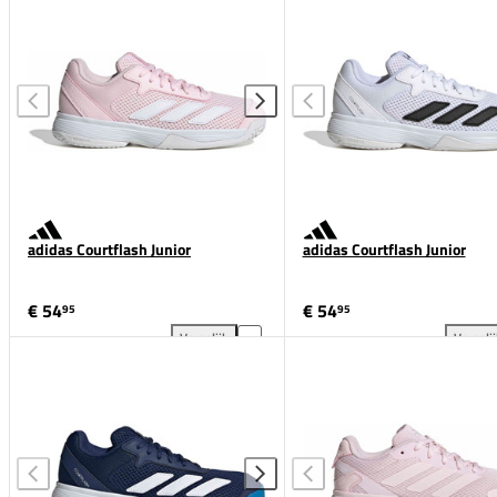
adidas Courtflash Junior
adidas Courtflash Junior
€ 54
€ 54
95
95
Vergelijk
Vergeli
adidas Courtflash Junior toevoegen aan vergelijking
adi