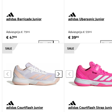
adidas Barricade Junior
adidas Ubersonic Junior
Adviesprijs:
€ 79
Adviesprijs:
€ 59
95
95
€ 47
€ 39
95
95
Vergelijk
Vergeli
adidas Barricade Junior toevoegen aan vergelijking
adi
SALE
SALE
adidas Courtflash Junior
adidas Courtflash Strap Juni