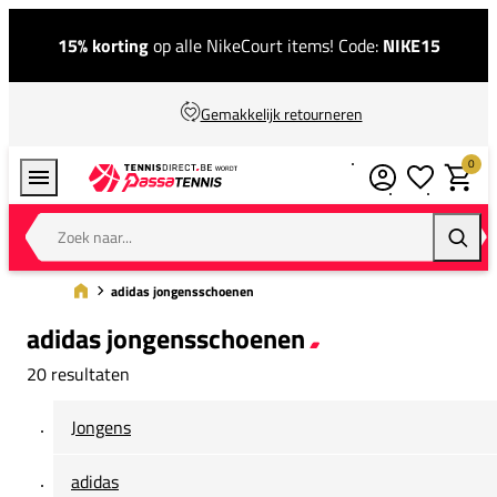
15% korting
op alle NikeCourt items! Code:
NIKE15
Gemakkelijk retourneren
0
Verlanglijstj
Winkel
Zoek naar...
Zoeke
adidas jongensschoenen
adidas jongensschoenen
20 resultaten
Jongens
adidas