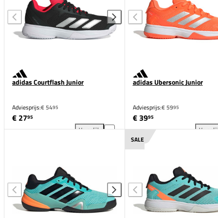
adidas Courtflash Junior
adidas Ubersonic Junior
Adviesprijs:
€ 54
Adviesprijs:
€ 59
95
95
€ 27
€ 39
95
95
Vergelijk
Vergeli
adidas Courtflash Junior toevoegen aan vergelijking
adi
SALE