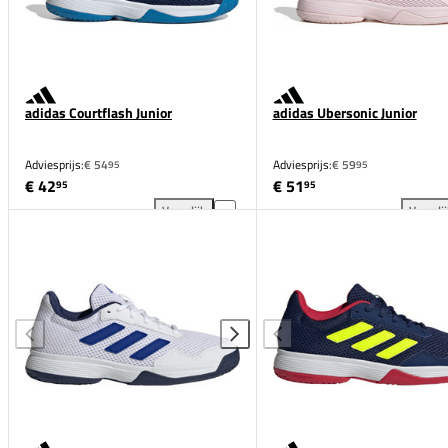
adidas Courtflash Junior
adidas Ubersonic Junior
Adviesprijs:
€ 54
Adviesprijs:
€ 59
95
95
€ 42
€ 51
95
95
Vergelijk
Vergeli
adidas Courtflash Junior toevoegen aan vergelijking
adi