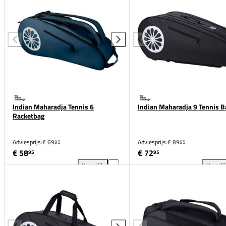
Indian Maharadja Tennis 6
Indian Maharadja 9 Tennis B
Racketbag
Adviesprijs:
€ 69
Adviesprijs:
€ 89
95
95
€ 58
€ 72
95
95
Vergelijk
Vergeli
Indian Maharadja Tennis 6 Racketbag toevoegen aan
Ind