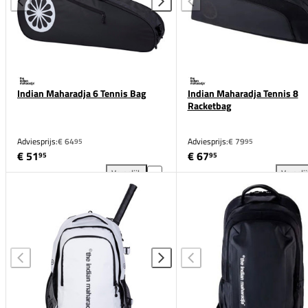
Indian Maharadja 6 Tennis Bag
Indian Maharadja Tennis 8
Racketbag
Adviesprijs:
€ 64
Adviesprijs:
€ 79
95
95
€ 51
€ 67
95
95
Vergelijk
Vergeli
Indian Maharadja 6 Tennis Bag toevoegen aan verge
Ind