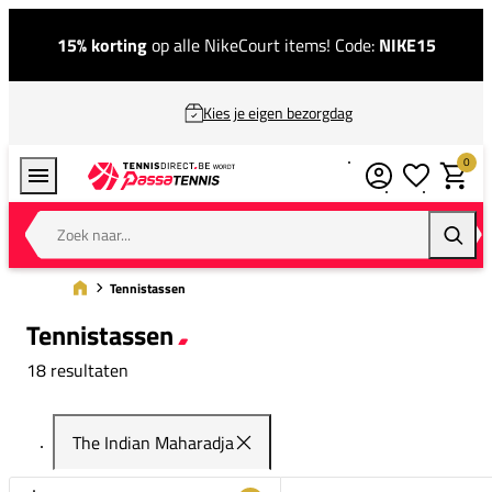
15% korting
op alle NikeCourt items! Code:
NIKE15
Kies je eigen bezorgdag
0
Verlanglijstj
Winkel
Zoek naar...
Zoeke
Tennistassen
Tennistassen
18 resultaten
The Indian Maharadja