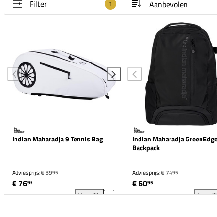
Filter
1
Indian Maharadja 9 Tennis Bag
Indian Maharadja GreenEdge
Backpack
Adviesprijs:
€ 89
Adviesprijs:
€ 74
95
95
€ 76
€ 60
95
95
Vergelijk
Vergeli
Indian Maharadja 9 Tennis Bag toevoegen aan verge
Ind