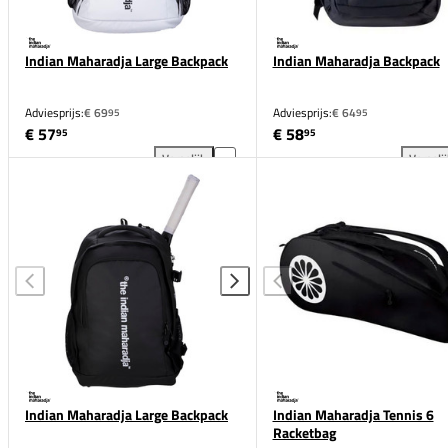
Indian Maharadja Large Backpack
Indian Maharadja Backpack
Adviesprijs:
€ 69
Adviesprijs:
€ 64
95
95
€ 57
€ 58
95
95
Vergelijk
Vergeli
Indian Maharadja Large Backpack toevoegen aan ver
Ind
Indian Maharadja Large Backpack
Indian Maharadja Tennis 6
Racketbag