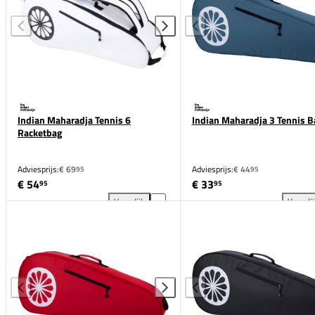
Indian Maharadja Tennis 6
Indian Maharadja 3 Tennis B
Racketbag
Adviesprijs:
€ 69
Adviesprijs:
€ 44
95
95
€ 54
€ 33
95
95
Vergelijk
Vergeli
Indian Maharadja Tennis 6 Racketbag toevoegen aan
Ind