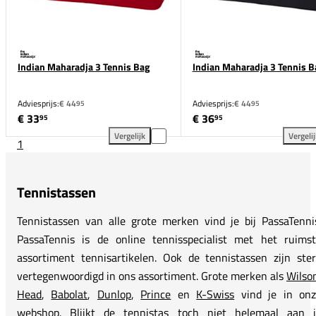
Indian Maharadja 3 Tennis Bag
Indian Maharadja 3 Tennis B
Adviesprijs:
€ 44
Adviesprijs:
€ 44
95
95
€ 33
€ 36
95
95
Vergelijk
Vergeli
1
Indian Maharadja 3 Tennis Bag toevoegen aan verge
Ind
Tennistassen
Tennistassen van alle grote merken vind je bij PassaTenni
PassaTennis is de online tennisspecialist met het ruims
assortiment tennisartikelen. Ook de tennistassen zijn ste
vertegenwoordigd in ons assortiment. Grote merken als
Wilso
Head
,
Babolat
,
Dunlop
,
Prince
en
K-Swiss
vind je in onz
webshop. Blijkt de tennistas toch niet helemaal aan j