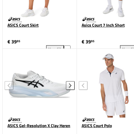
ASICS Court Skirt
Asics Court 7 Inch Short
€ 39
€ 39
95
95
Vergelijk
Vergeli
ASICS Court Skirt toevoegen aan vergelijking
Asi
ASICS Gel-Resolution X Clay Heren
ASICS Court Polo