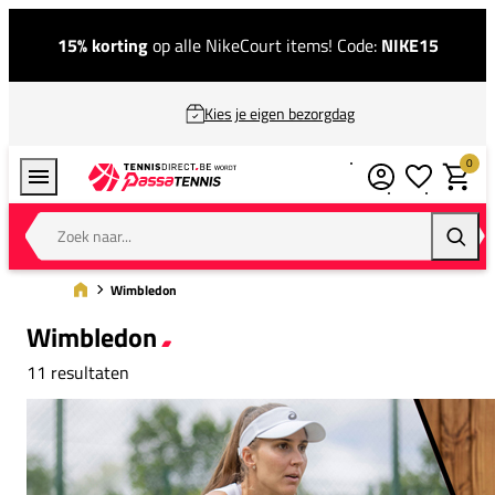
15% korting
op alle NikeCourt items! Code:
NIKE15
Kies je eigen bezorgdag
0
Verlanglijstj
Winkel
Zoek naar...
Zoeke
Wimbledon
Wimbledon
11 resultaten