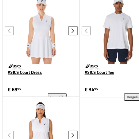
ASICS Court Dress
ASICS Court Tee
€ 69
€ 34
95
95
Vergelijk
Vergeli
ASICS Court Dress toevoegen aan vergelijking
ASI