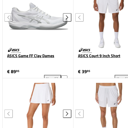
ASICS Game FF Clay Dames
ASICS Court 9 Inch Short
€ 89
€ 39
95
95
Vergelijk
Vergeli
ASICS Game FF Clay Dames toevoegen aan vergelij
ASI