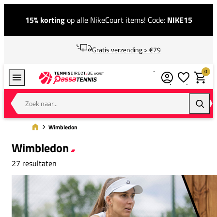
15% korting
op alle NikeCourt items! Code:
NIKE15
Gratis verzending > €79
0
Verlanglijstj
Winkel
Zoek naar...
Zoeke
Wimbledon
Wimbledon
27 resultaten