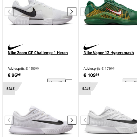
Nike Zoom GP Challenge 1 Heren
Nike Vapor 12 Hypersmash
Adviesprijs:
€ 150
Adviesprijs:
€ 179
00
95
€ 96
€ 109
95
95
Vergelijk
Vergeli
Nike Zoom GP Challenge 1 Heren toevoegen aan ver
Nik
SALE
SALE