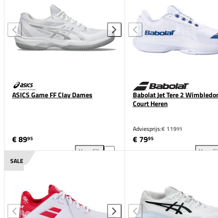
ASICS Game FF Clay Dames
Babolat Jet Tere 2 Wimbledon
Court Heren
Adviesprijs:
€ 119
95
€ 89
€ 79
95
95
Vergelijk
Vergeli
ASICS Game FF Clay Dames toevoegen aan vergelij
Bab
SALE