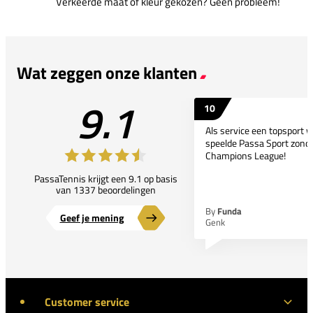
Verkeerde maat of kleur gekozen? Geen probleem!
Wat zeggen onze klanten
9.1
10
Als service een topsport 
speelde Passa Sport zonder
Champions League!
PassaTennis krijgt een 9.1 op basis
van 1337 beoordelingen
By
Funda
Geef je mening
Genk
Customer service