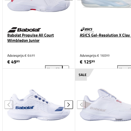
Babolat Propulse All Court
ASICS Gel-Resolution X Clay
Wimbledon Junior
Adviesprijs:
€ 64
Adviesprijs:
€ 160
95
00
€ 49
€ 125
95
95
Vergelijk
Vergeli
Babolat Propulse All Court Wimbledon Junior toevoe
ASI
SALE