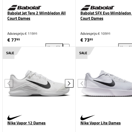
Babolat Jet Tere 2 Wimbledon All
Babolat SFX Evo Wimbledon 
Court Dames
Court Dames
Adviesprijs:
€ 119
Adviesprijs:
€ 109
95
95
€ 77
€ 73
95
95
Vergelijk
Vergeli
Babolat Jet Tere 2 Wimbledon All Court Dames toev
Bab
SALE
SALE
Nike Vapor 12 Dames
Nike Vapor Lite Dames