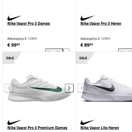
Nike Vapor Pro 3 Dames
Nike Vapor Pro 3 Heren
Adviesprijs:
€ 129
Adviesprijs:
€ 129
95
95
€ 99
€ 89
95
95
Vergelijk
Vergeli
Nike Vapor Pro 3 Dames toevoegen aan vergelijking
Nik
SALE
SALE
Nike Vapor Pro 3 Premium Dames
Nike Vapor Lite Heren