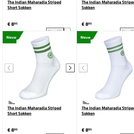
The Indian Maharadja Striped
The Indian Maharadja Stripe
Short Sokken
Sokken
€ 8
€ 8
95
95
Vergelijk
Vergeli
The Indian Maharadja Striped Short Sokken toevoeg
The
Nieuw
Nieuw
The Indian Maharadja Striped
The Indian Maharadja Stripe
Short Sokken
Sokken
€ 8
€ 8
95
95