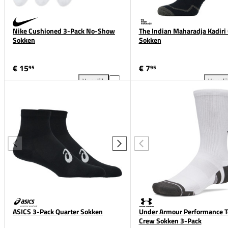
Nike Cushioned 3-Pack No-Show
The Indian Maharadja Kadiri
Sokken
Sokken
€ 15
€ 7
95
95
Vergelijk
Vergeli
Nike Cushioned 3-Pack No-Show Sokken toevoegen 
The
ASICS 3-Pack Quarter Sokken
Under Armour Performance T
Crew Sokken 3-Pack