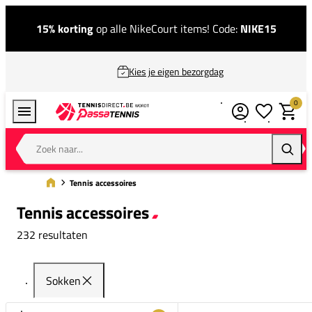
15% korting
op alle NikeCourt items! Code:
NIKE15
Kies je eigen bezorgdag
0
Verlanglijstj
Winkel
Zoek naar...
Zoeke
Tennis accessoires
Tennis accessoires
232 resultaten
Sokken