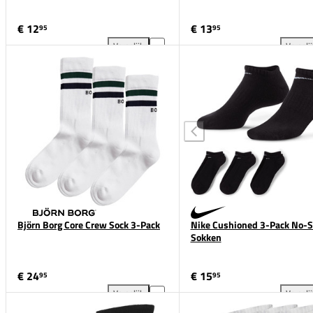
€ 12
€ 13
95
95
Vergelijk
Vergeli
ASICS 3-Pack Quarter Sokken toevoegen aan vergel
Und
Björn Borg Core Crew Sock 3-Pack
Nike Cushioned 3-Pack No-
Sokken
€ 24
€ 15
95
95
Vergelijk
Vergeli
Björn Borg Core Crew Sock 3-Pack toevoegen aan ve
Nik