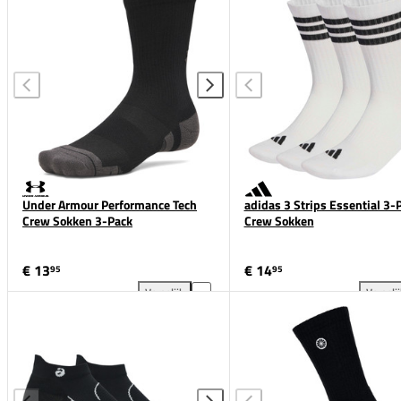
Under Armour Performance Tech
adidas 3 Strips Essential 3-
Crew Sokken 3-Pack
Crew Sokken
€ 13
€ 14
95
95
Vergelijk
Vergeli
Under Armour Performance Tech Crew Sokken 3-Pac
adi