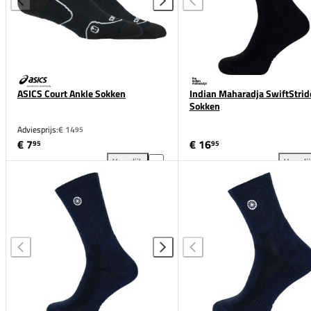
ASICS Court Ankle Sokken
Indian Maharadja SwiftStrid
Sokken
Adviesprijs:
€ 14
95
€ 7
€ 16
95
95
Vergelijk
Vergeli
ASICS Court Ankle Sokken toevoegen aan vergelijki
Ind