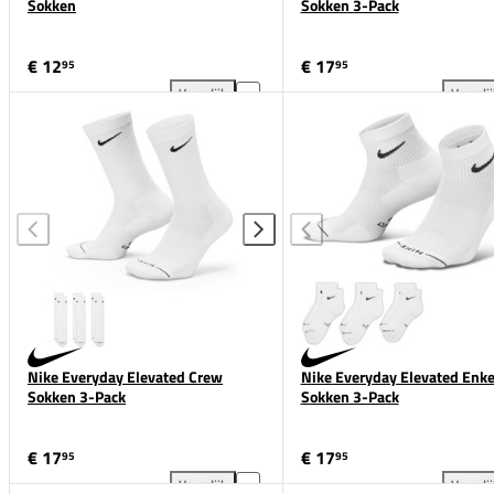
Sokken
Sokken 3-Pack
€ 12
€ 17
95
95
Vergelijk
Vergeli
adidas Essential 3-Pack Crew Sokken toevoegen aan
Nik
Nike Everyday Elevated Crew
Nike Everyday Elevated Enke
Sokken 3-Pack
Sokken 3-Pack
€ 17
€ 17
95
95
Vergelijk
Vergeli