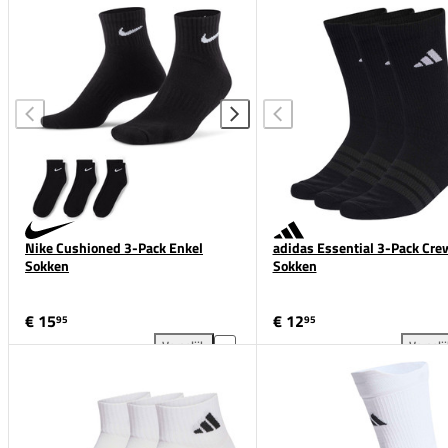
Nike Everyday Elevated Crew Sokken 3-Pack toevoe
Nik
Nike Cushioned 3-Pack Enkel
adidas Essential 3-Pack Cre
Sokken
Sokken
€ 15
€ 12
95
95
Vergelijk
Vergeli
Nike Cushioned 3-Pack Enkel Sokken toevoegen aan
adi