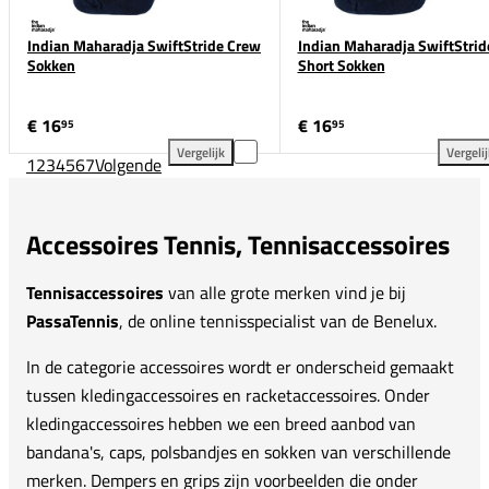
Indian Maharadja SwiftStride Crew
Indian Maharadja SwiftStrid
Sokken
Short Sokken
€ 16
€ 16
95
95
Vergelijk
Vergeli
1
2
3
4
5
6
7
Volgende
Indian Maharadja SwiftStride Crew Sokken toevoege
Ind
Accessoires Tennis, Tennisaccessoires
Tennisaccessoires
van alle grote merken vind je bij
PassaTennis
, de online tennisspecialist van de Benelux.
In de categorie accessoires wordt er onderscheid gemaakt
tussen kledingaccessoires en racketaccessoires. Onder
kledingaccessoires hebben we een breed aanbod van
bandana's, caps, polsbandjes en sokken van verschillende
merken. Dempers en grips zijn voorbeelden die onder