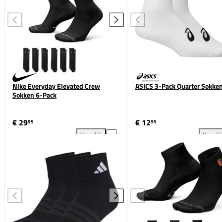
Nike Everyday Elevated Crew
ASICS 3-Pack Quarter Sokke
Sokken 6-Pack
€ 29
€ 12
95
95
Vergelijk
Vergeli
Nike Everyday Elevated Crew Sokken 6-Pack toevoe
ASI