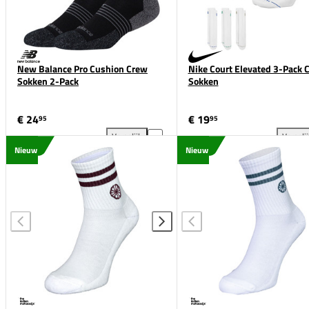
New Balance Pro Cushion Crew
Nike Court Elevated 3-Pack 
Sokken 2-Pack
Sokken
€ 24
€ 19
95
95
Vergelijk
Vergeli
New Balance Pro Cushion Crew Sokken 2-Pack toev
Nik
Nieuw
Nieuw