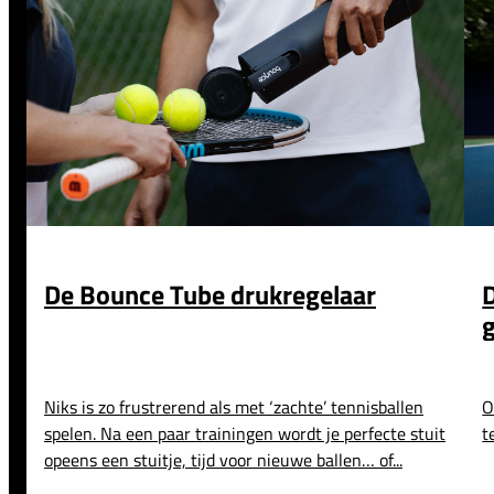
De Bounce Tube drukregelaar
Niks is zo frustrerend als met ‘zachte’ tennisballen
O
spelen. Na een paar trainingen wordt je perfecte stuit
t
opeens een stuitje, tijd voor nieuwe ballen… of...