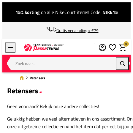
15% korting
op alle NikeCourt items! Code:
NIKE15
Gratis verzending > €79
0
Verlanglijstj
Winkel
Zoek naar...
Zoeke
Retensers
Retensers
Geen voorraad? Bekijk onze andere collecties!
Gelukkig hebben we veel alternatieven in ons assortiment. O
onze uitgebreide collectie en vind het item dat perfect bij jou p