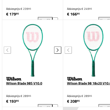
Adviesprijs:
€ 239
Adviesprijs:
€ 249
95
95
€ 179
€ 166
95
95
Vergelijk
Vergeli
Wilson Blade 100UL V10.0 toevoegen aan vergelijk
Wil
Wilson Blade 98S V10.0
Wilson Blade 98 18x20 V10.
Adviesprijs:
€ 289
Adviesprijs:
€ 289
95
95
€ 193
€ 208
95
95
Vergelijk
Vergeli