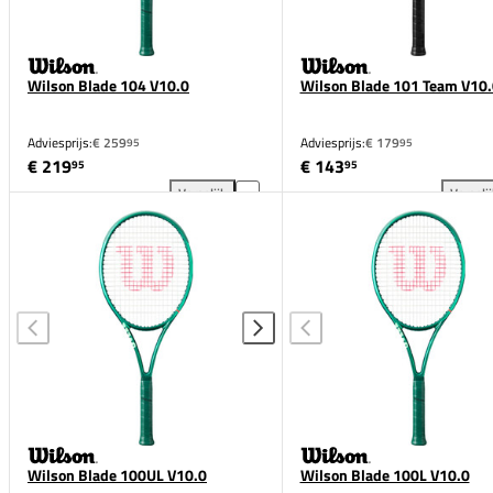
Wilson Blade 104 V10.0
Wilson Blade 101 Team V10.
Adviesprijs:
€ 259
Adviesprijs:
€ 179
95
95
€ 219
€ 143
95
95
Vergelijk
Vergeli
Wilson Blade 104 V10.0 toevoegen aan vergelijkin
Wil
Wilson Blade 100UL V10.0
Wilson Blade 100L V10.0