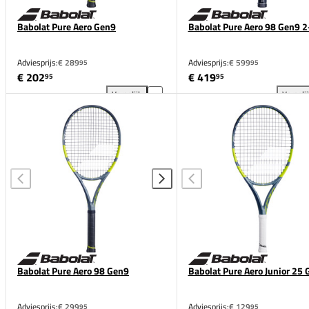
Babolat Pure Aero Gen9
Babolat Pure Aero 98 Gen9 2
Adviesprijs:
€ 289
Adviesprijs:
€ 599
95
95
€ 202
€ 419
95
95
Vergelijk
Vergeli
Babolat Pure Aero Gen9 toevoegen aan vergelijking
Bab
Babolat Pure Aero 98 Gen9
Babolat Pure Aero Junior 25
Adviesprijs:
€ 299
Adviesprijs:
€ 129
95
95