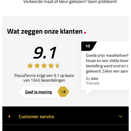
Verkeerde maat of kleur gekozen? Geen probleem!
Wat zeggen onze klanten
9.1
10
Goede prijs-kwaliteitverho
keuze en een vlotte leveri
bestelling werd snel en co
geleverd. Zeker een aanra
PassaTennis krijgt een 9.1 op basis
By
Joke
van 1345 beoordelingen
Tremelo
Geef je mening
Customer service