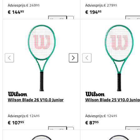
Adviesprijs:
€ 249
Adviesprijs:
€ 279
95
95
€ 144
€ 194
95
95
Vergelijk
Vergeli
Wilson Blade 104 V9.0 toevoegen aan vergelijking
Wil
Wilson Blade 26 V10.0 Junior
Wilson Blade 25 V10.0 Junio
Adviesprijs:
€ 124
Adviesprijs:
€ 124
95
95
€ 107
€ 87
95
95
Vergelijk
Vergeli
Wilson Blade 26 V10.0 Junior toevoegen aan vergel
Wil