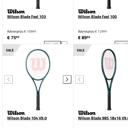
Wilson Blade Feel 103
Wilson Blade Feel 100
Adviesprijs:
€ 109
Adviesprijs:
€ 129
95
95
€ 75
€ 89
95
95
Vergelijk
Vergeli
Wilson Blade Feel 103 toevoegen aan vergelijking
Wil
SALE
SALE
Wilson Blade 104 V9.0
Wilson Blade 98S 18x16 V9.