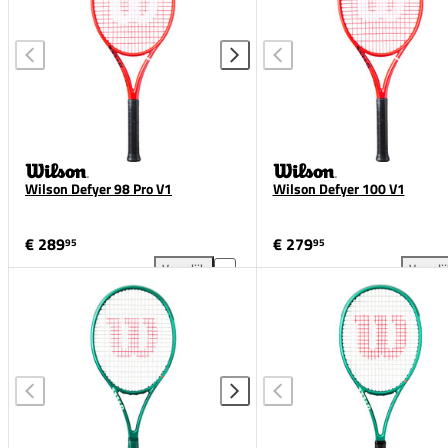
Wilson Defyer 98 Pro V1
Wilson Defyer 100 V1
€ 289
€ 279
95
95
Vergelijk
Vergeli
Wilson Defyer 98 Pro V1 toevoegen aan vergelijkin
Wil