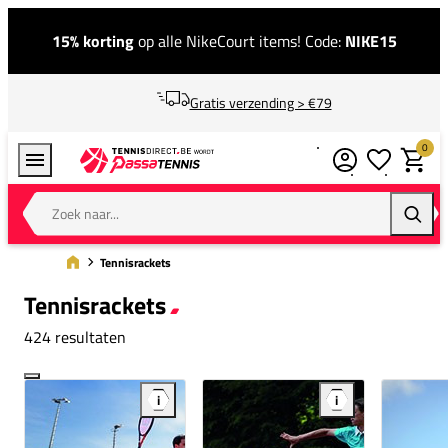
15% korting
op alle NikeCourt items! Code:
NIKE15
Gratis verzending > €79
0
Verlanglijstj
Winkel
Zoek naar...
Zoeke
Tennisrackets
Tennisrackets
424 resultaten
i
i