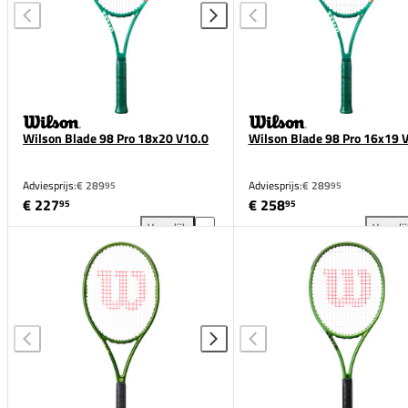
Wilson Blade 98 Pro 18x20 V10.0
Wilson Blade 98 Pro 16x19 
Adviesprijs:
€ 289
Adviesprijs:
€ 289
95
95
€ 227
€ 258
95
95
Vergelijk
Vergeli
Wilson Blade 98 Pro 18x20 V10.0 toevoegen aan ve
Wil