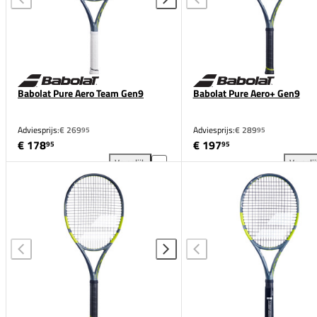
Babolat Pure Aero Team Gen9
Babolat Pure Aero+ Gen9
Adviesprijs:
€ 269
Adviesprijs:
€ 289
95
95
€ 178
€ 197
95
95
Vergelijk
Vergeli
Babolat Pure Aero Team Gen9 toevoegen aan vergeli
Bab