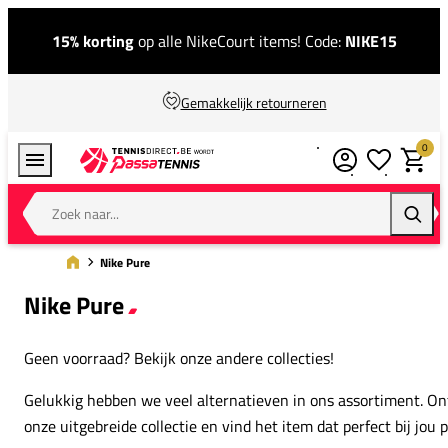
15% korting
op alle NikeCourt items! Code:
NIKE15
Gemakkelijk retourneren
0
Verlanglijstj
Winkel
Zoek naar...
Zoeke
Nike Pure
Nike Pure
Geen voorraad? Bekijk onze andere collecties!
Gelukkig hebben we veel alternatieven in ons assortiment. O
onze uitgebreide collectie en vind het item dat perfect bij jou p