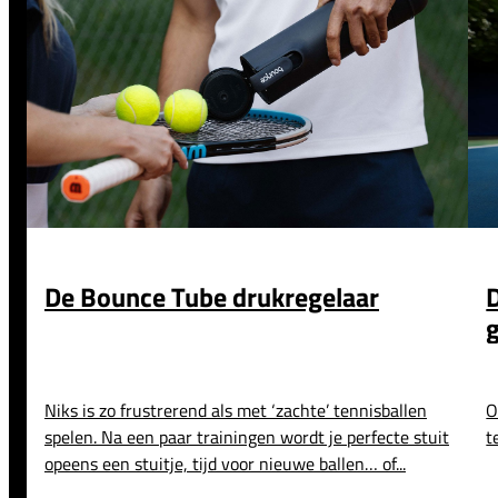
De Bounce Tube drukregelaar
Niks is zo frustrerend als met ‘zachte’ tennisballen
O
spelen. Na een paar trainingen wordt je perfecte stuit
t
opeens een stuitje, tijd voor nieuwe ballen… of...