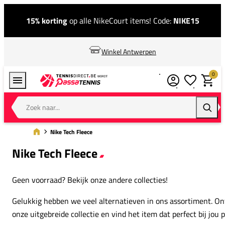
15% korting
op alle NikeCourt items! Code:
NIKE15
Winkel Antwerpen
0
Verlanglijstj
Winkel
Zoek naar...
Zoeke
Nike Tech Fleece
Nike Tech Fleece
Geen voorraad? Bekijk onze andere collecties!
Gelukkig hebben we veel alternatieven in ons assortiment. O
onze uitgebreide collectie en vind het item dat perfect bij jou p