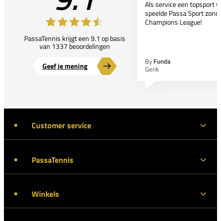
Als service een topsport 
speelde Passa Sport zonder
Champions League!
PassaTennis krijgt een 9.1 op basis
van 1337 beoordelingen
By
Funda
Geef je mening
Genk
Customer service
PassaTennis
Winkels