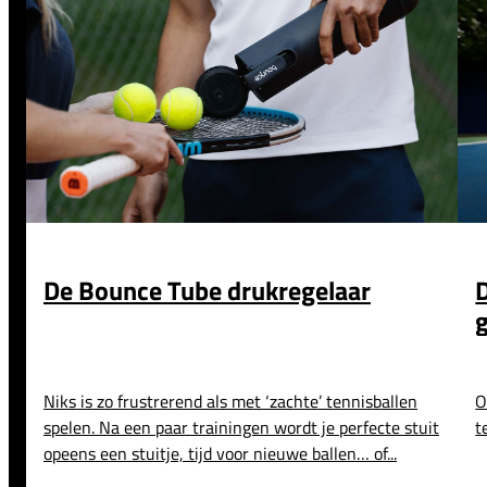
De Bounce Tube drukregelaar
Niks is zo frustrerend als met ‘zachte’ tennisballen
O
spelen. Na een paar trainingen wordt je perfecte stuit
t
opeens een stuitje, tijd voor nieuwe ballen… of...