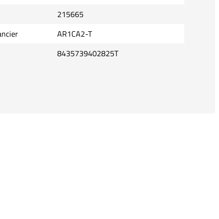
215665
ancier
AR1CA2-T
8435739402825T