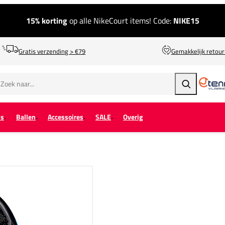
15% korting
op alle NikeCourt items! Code:
NIKE15
Gratis verzending > €79
Gemakkelijk retou
Zoeken
ps
Ballen
Accessoires
SALE
Overig