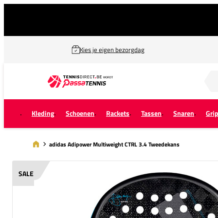
Kies je eigen bezorgdag
Zoek naar...
Kleding
Schoenen
Rackets
Tassen
Snaren
Gri
adidas Adipower Multiweight CTRL 3.4 Tweedekans
SALE