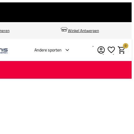
rneren
Winkel Antwerpen
0
Verlanglijstje
Winkelm
Andere sporten