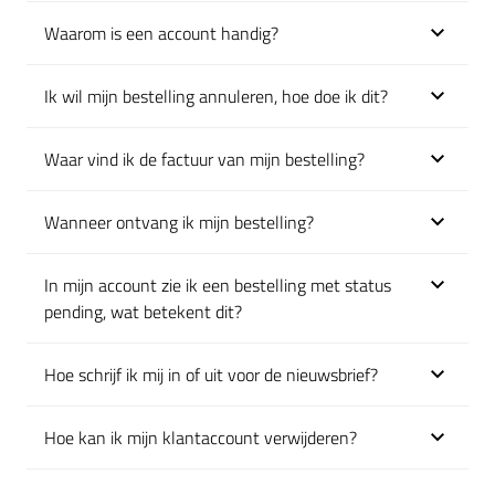
Waarom is een account handig?
Klik om uit te klappen
Ik wil mijn bestelling annuleren, hoe doe ik dit?
Klik om uit te klappen
Waar vind ik de factuur van mijn bestelling?
Klik om uit te klappen
Wanneer ontvang ik mijn bestelling?
Klik om uit te klappen
In mijn account zie ik een bestelling met status
Klik om uit te klappen
pending, wat betekent dit?
Hoe schrijf ik mij in of uit voor de nieuwsbrief?
Klik om uit te klappen
Hoe kan ik mijn klantaccount verwijderen?
Klik om uit te klappen