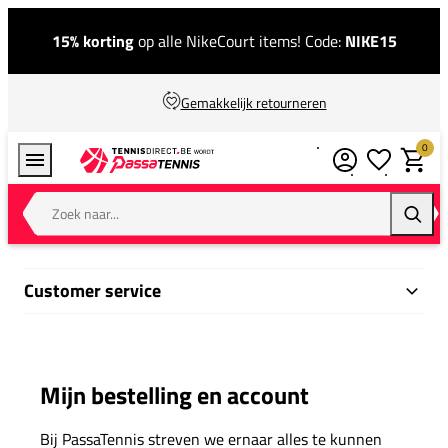
15% korting
op alle NikeCourt items! Code:
NIKE15
Gemakkelijk retourneren
0
Verlanglijstj
Winkel
Zoek naar...
Zoeke
Customer service
Mijn bestelling en account
Bij PassaTennis streven we ernaar alles te kunnen