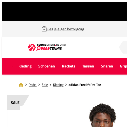
Kies je eigen bezorgdag
Zoek naar...
Kleding
Schoenen
Rackets
Tassen
Snaren
Gri
Padel
Sale
Kleding
adidas Freelift Pro Tee
SALE