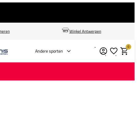
rneren
Winkel Antwerpen
0
Verlanglijstje
Winkelm
Andere sporten