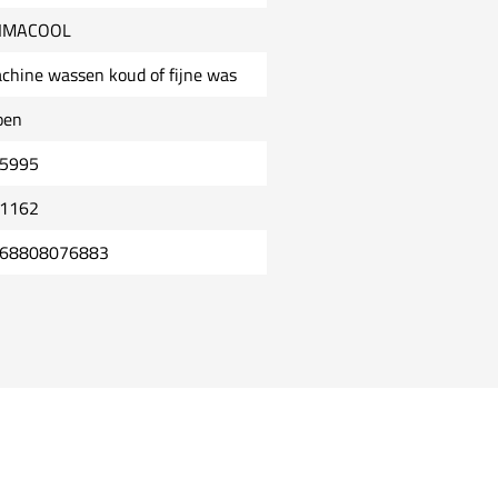
IMACOOL
chine wassen koud of fijne was
oen
5995
1162
68808076883