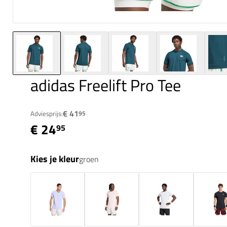
adidas Freelift Pro Tee
€ 41
Adviesprijs:
95
€ 24
95
Kies je kleur
groen