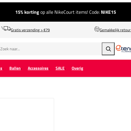
15% korting
op alle NikeCourt items! Code:
NIKE15
Gratis verzending > €79
Gemakkelijk retou
Zoeken
ps
Ballen
Accessoires
SALE
Overig