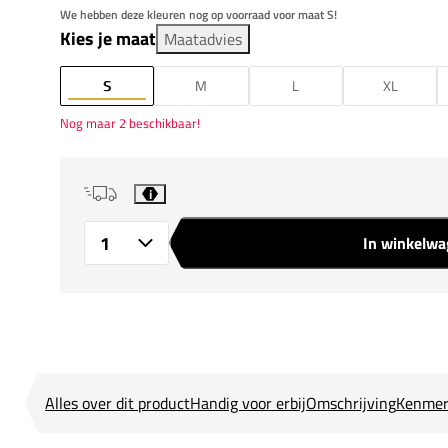
We hebben deze kleuren nog op voorraad voor maat S!
Kies je maat
Maatadvies
S
M
L
XL
Nog maar 2 beschikbaar!
i
In winkelw
Aantal
Alles over dit product
Handig voor erbij
Omschrijving
Kenmer