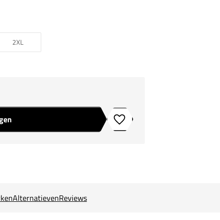
2XL
agen
Toevoegen aan verlanglijstje
ken
Alternatieven
Reviews