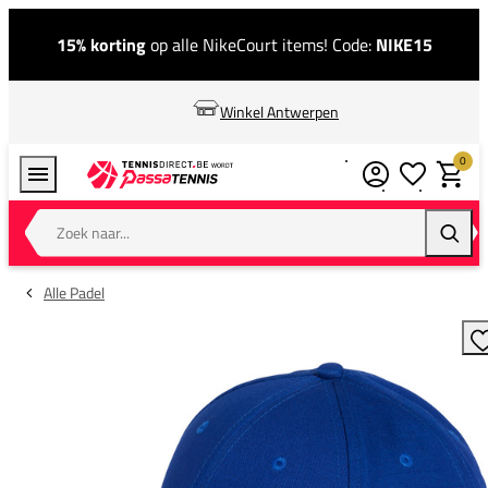
15% korting
op alle NikeCourt items! Code:
NIKE15
Winkel Antwerpen
0
Verlanglijstj
Winkel
Zoek naar...
Zoeke
Alle Padel
T