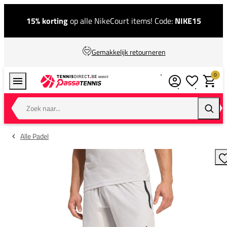
15% korting
op alle NikeCourt items! Code:
NIKE15
Gemakkelijk retourneren
0
Verlanglijstj
Winkel
Zoek naar...
Zoeke
Alle Padel
T