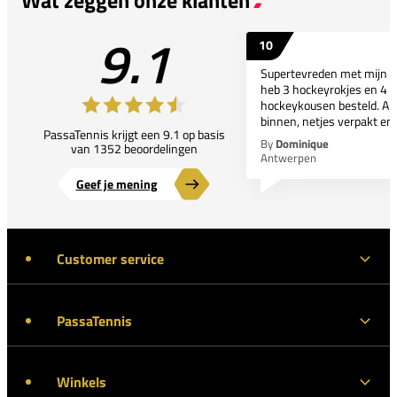
9.1
10
Supertevreden met mijn bes
heb 3 hockeyrokjes en 4 p
hockeykousen besteld. All
binnen, netjes verpakt en..
PassaTennis krijgt een 9.1 op basis
By
Dominique
van 1352 beoordelingen
Antwerpen
Geef je mening
Customer service
PassaTennis
Winkels