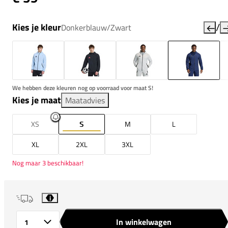
/
Kies je kleur
Donkerblauw/Zwart
We hebben deze kleuren nog op voorraad voor maat S!
Kies je maat
Maatadvies
XS
S
M
L
XL
2XL
3XL
Nog maar 3 beschikbaar!
i
In winkelwagen
Aantal