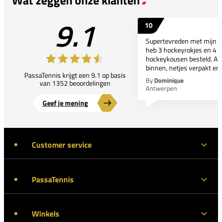
9.1
10
Supertevreden met mijn bes
heb 3 hockeyrokjes en 4 p
hockeykousen besteld. All
binnen, netjes verpakt en..
PassaTennis krijgt een 9.1 op basis
By
Dominique
van 1352 beoordelingen
Antwerpen
Geef je mening
Customer service
PassaTennis
Winkels