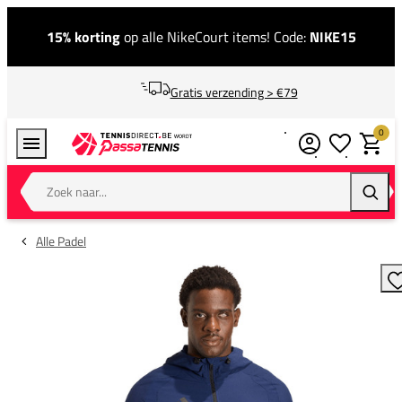
15% korting
op alle NikeCourt items! Code:
NIKE15
Gratis verzending > €79
0
Verlanglijstj
Winkel
Zoek naar...
Zoeke
Alle Padel
T