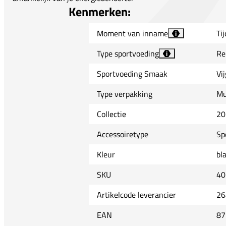
Kenmerken:
Moment van inname
Ti
i
Type sportvoeding
Re
i
Sportvoeding Smaak
Vi
Type verpakking
Mu
Collectie
20
Accessoiretype
Sp
Kleur
bl
SKU
40
Artikelcode leverancier
26
EAN
87