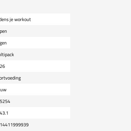
jdens je workout
pen
jgen
ltipack
26
ortvoeding
auw
5254
43.1
14411999939