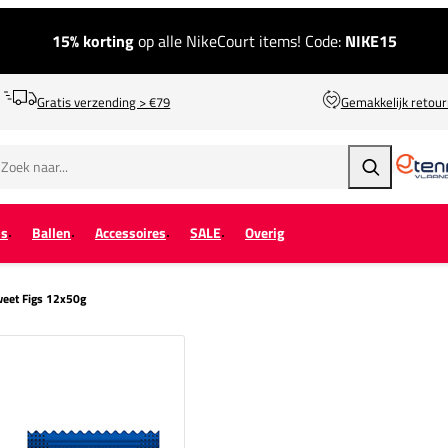
15% korting
op alle NikeCourt items! Code:
NIKE15
Gratis verzending > €79
Gemakkelijk retou
Zoeken
ps
Ballen
Accessoires
SALE
Overig
eet Figs 12x50g