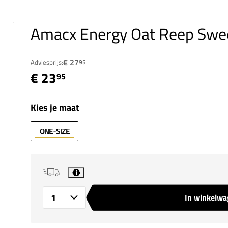
Amacx Energy Oat Reep Swe
€ 27
Adviesprijs:
95
€ 23
95
Kies je maat
ONE-SIZE
i
In winkelw
Aantal