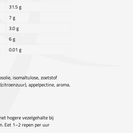
31.5 g
7 g
3.0 g
6 g
0.01 g
olie, isomaltulose, zoetstof
 (citroenzuur), appelpectine, aroma.
het hogere vezelgehalte bij
n. Eet 1–2 repen per uur