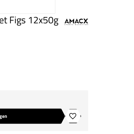
et Figs 12x50g
agen
Toevoegen aan verlanglijstje