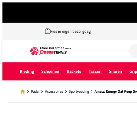
Kies je eigen bezorgdag
Zoek naar...
Kleding
Schoenen
Rackets
Tassen
Snaren
Gri
Padel
Accessoires
Sportvoeding
Amacx Energy Oat Reep Sw