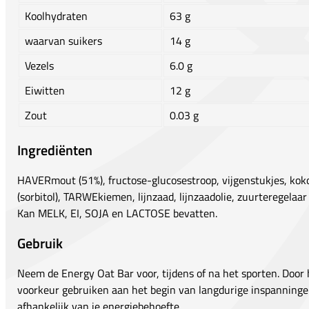
Koolhydraten
63 g
waarvan suikers
14 g
Vezels
6.0 g
Eiwitten
12 g
Zout
0.03 g
Ingrediënten
HAVERmout (51%), fructose-glucosestroop, vijgenstukjes, kokos
(sorbitol), TARWEkiemen, lijnzaad, lijnzaadolie, zuurteregelaar
Kan MELK, EI, SOJA en LACTOSE bevatten.
Gebruik
Neem de Energy Oat Bar voor, tijdens of na het sporten. Door 
voorkeur gebruiken aan het begin van langdurige inspanninge
afhankelijk van je energiebehoefte.