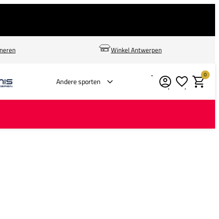
rneren
Winkel Antwerpen
0
Verlanglijstje
Winkelm
Andere sporten