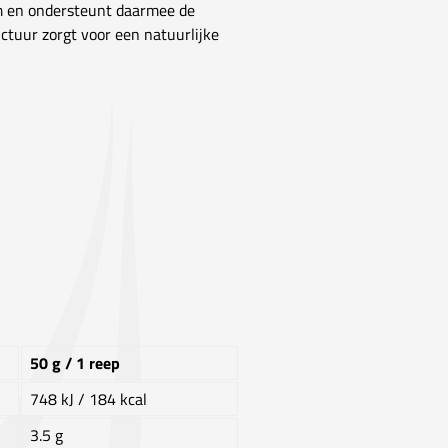
m en ondersteunt daarmee de
ctuur zorgt voor een natuurlijke
50 g / 1 reep
748 kJ / 184 kcal
3.5 g