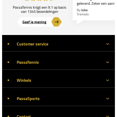
geleverd. Zeker een aanra
PassaTennis krijgt een 9.1 op basis
By
Joke
van 1345 beoordelingen
Tremelo
Geef je mening
Customer service
PassaTennis
Winkels
PassaSports
Contact