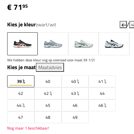
€ 71
95
/
Kies je kleur
zwart/wit
We hebben deze kleur nog op voorraad voor maat 39 1/2!
Kies je maat
Maatadvies
39 ½
40
40 ½
41 ½
42
42 ½
43 ½
44
44 ½
45
46
46 ½
47
48
49
Nog maar 1 beschikbaar!