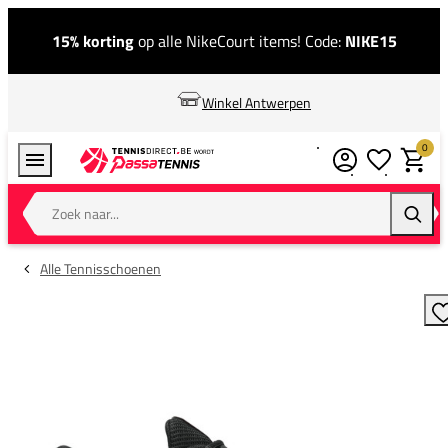
15% korting
op alle NikeCourt items! Code:
NIKE15
Winkel Antwerpen
0
Verlanglijstj
Winkel
Zoek naar...
Zoeke
Alle Tennisschoenen
T