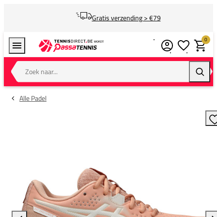
Gratis verzending > €79
0
Verlanglijstj
Winkel
Zoek naar...
Zoeke
Alle Padel
T