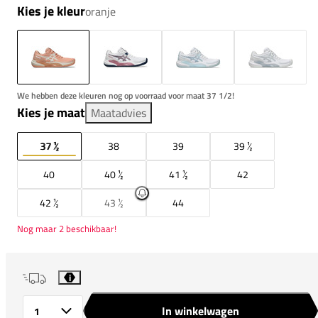
Kies je kleur
oranje
We hebben deze kleuren nog op voorraad voor maat 37 1/2!
Kies je maat
Maatadvies
37 ½
38
39
39 ½
40
40 ½
41 ½
42
42 ½
43 ½
44
Nog maar 2 beschikbaar!
i
In winkelwagen
Aantal