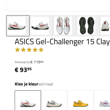
ASICS Gel-Challenger 15 Cla
€ 119
Adviesprijs:
95
€ 93
95
Kies je kleur
wit/rood