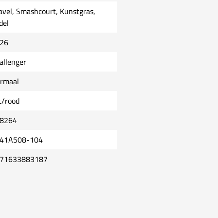
avel, Smashcourt, Kunstgras,
del
26
allenger
rmaal
t/rood
8264
41A508-104
71633883187