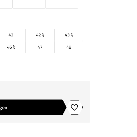
42
42 ½
43 ½
46 ½
47
48
agen
Toevoegen aan verlanglijstje