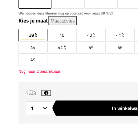
We hebben deze kleuren nog op voorraad voor maat 39 1/2!
Kies je maat
Maatadvies
39 ½
40
40 ½
41 ½
44
44 ½
45
46
49
Nog maar 2 beschikbaar!
i
In winkelw
Aantal