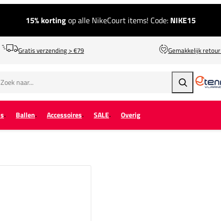
15% korting
op alle NikeCourt items! Code:
NIKE15
Gratis verzending > €79
Gemakkelijk retou
Zoeken
ps
Ballen
Accessoires
SALE
Overig