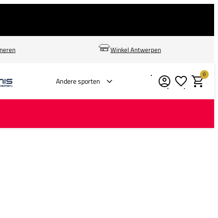
rneren
Winkel Antwerpen
0
Verlanglijstje
Winkelm
Andere sporten