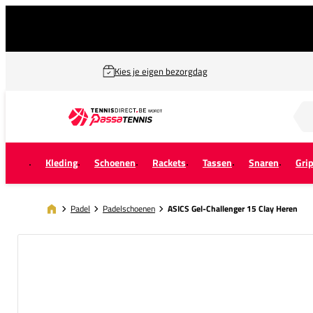
Kies je eigen bezorgdag
Zoek naar...
Kleding
Schoenen
Rackets
Tassen
Snaren
Gri
Padel
Padelschoenen
ASICS Gel-Challenger 15 Clay Heren