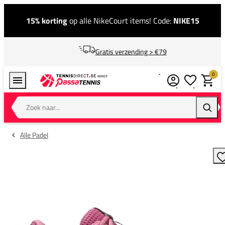
15% korting
op alle NikeCourt items! Code:
NIKE15
Gratis verzending > €79
0
Verlanglijstj
Winkel
Zoek naar...
Zoeke
Alle Padel
T