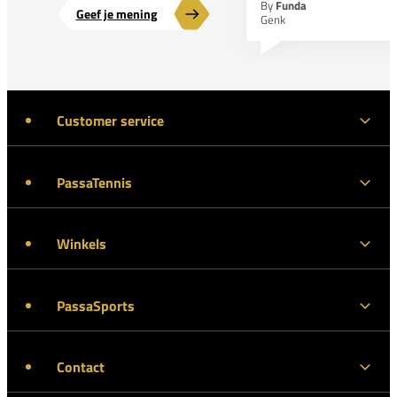
By
Funda
Geef je mening
Genk
Customer service
PassaTennis
Winkels
PassaSports
Contact