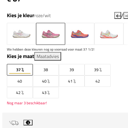
/
Kies je kleur
roze/wit
We hebben deze kleuren nog op voorraad voor maat 37 1/2!
Kies je maat
Maatadvies
37 ½
38
39
39 ½
40
40 ½
41 ½
42
42 ½
43 ½
Nog maar 3 beschikbaar!
i