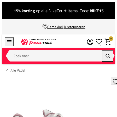
15% korting
op alle NikeCourt items! Code:
NIKE15
Gemakkelijk retourneren
0
Verlanglijstj
Winkel
Zoek naar...
Zoeke
Alle Padel
T