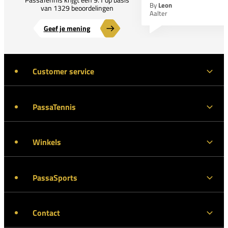
By
Leon
van 1329 beoordelingen
Aalter
Geef je mening
Customer service
PassaTennis
Winkels
PassaSports
Contact