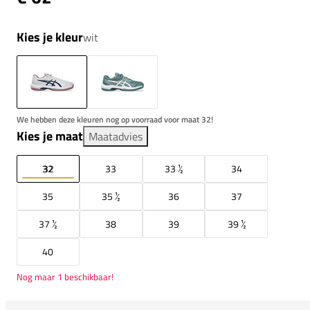
Kies je kleur
wit
We hebben deze kleuren nog op voorraad voor maat 32!
Kies je maat
Maatadvies
32
33
33 ½
34
35
35 ½
36
37
37 ½
38
39
39 ½
40
Nog maar 1 beschikbaar!