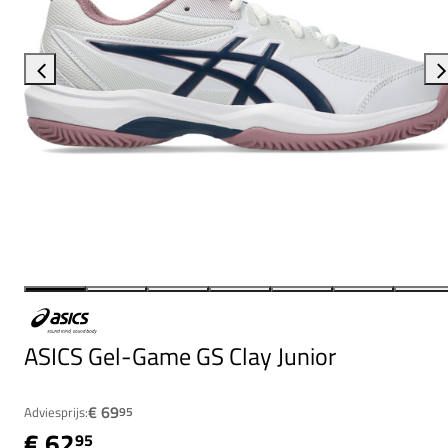
ASICS Gel-Game GS Clay Junior
€ 69
Adviesprijs:
95
€ 62
95