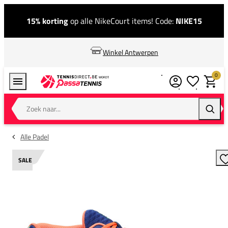
15% korting
op alle NikeCourt items! Code:
NIKE15
Winkel Antwerpen
0
Verlanglijstj
Winkel
Zoek naar...
Zoeke
Alle Padel
SALE
T