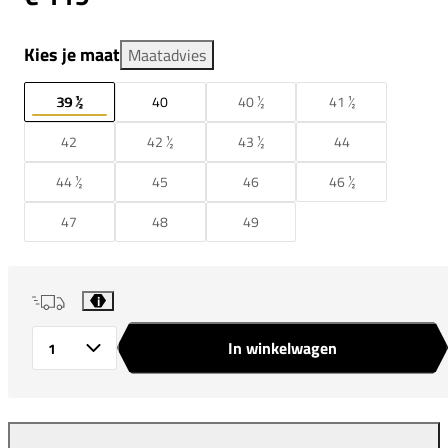
Kies je maat
Maatadvies
39 ½
40
40 ½
41 ½
42
42 ½
43 ½
44
44 ½
45
46
46 ½
47
48
49
i
In winkelwagen
Aantal