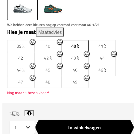
We hebben deze kleuren nog op voorraad voor maat 40 1/2!
Kies je maat
Maatadvies
39 ½
40
40 ½
41 ½
42
42 ½
43 ½
44
44 ½
45
46
46 ½
47
48
49
Nog maar 1 beschikbaar!
i
In winkelwagen
Aantal