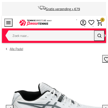
Gratis verzending > €79
0
Verlanglijstj
Winkel
Zoek naar...
Zoeke
Alle Padel
T