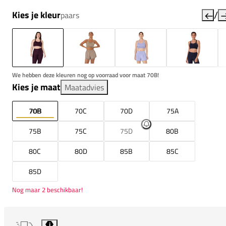
/
Kies je kleur
paars
We hebben deze kleuren nog op voorraad voor maat 70B!
Kies je maat
Maatadvies
70B
70C
70D
75A
75B
75C
75D
80B
80C
80D
85B
85C
85D
Nog maar 2 beschikbaar!
i