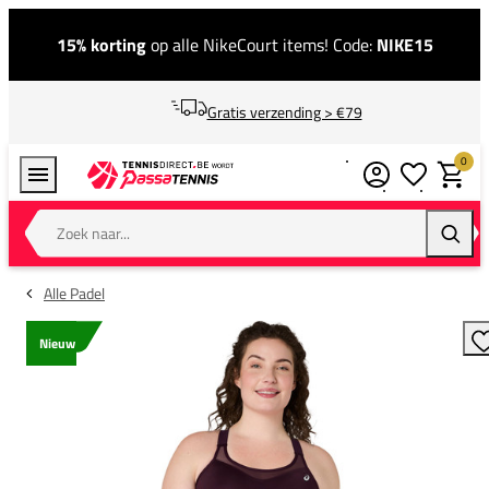
15% korting
op alle NikeCourt items! Code:
NIKE15
Gratis verzending > €79
0
Verlanglijstj
Winkel
Zoek naar...
Zoeke
Alle Padel
Nieuw
T