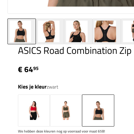
ASICS Road Combination Zip
€ 64
95
Kies je kleur
zwart
We hebben deze kleuren nog op voorraad voor maat 65B!