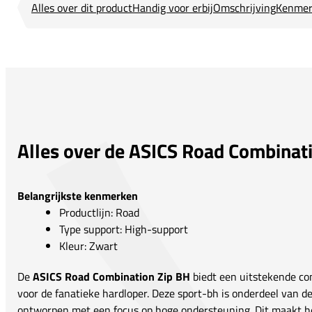
Alles over dit product
Handig voor erbij
Omschrijving
Kenmer
Alles over de ASICS Road Combinat
Belangrijkste kenmerken
Productlijn: Road
Type support: High-support
Kleur: Zwart
De
ASICS Road Combination Zip BH
biedt een uitstekende com
voor de fanatieke hardloper. Deze sport-bh is onderdeel van 
ontworpen met een focus op hoge ondersteuning. Dit maakt he