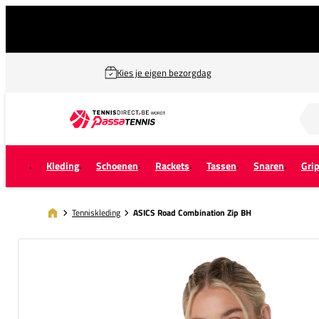
Kies je eigen bezorgdag
Zoek naar...
Kleding
Schoenen
Rackets
Tassen
Snaren
Gri
Tenniskleding
ASICS Road Combination Zip BH