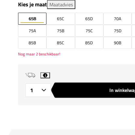
Kies je maat
Maatadvies
65B
65C
65D
70A
75A
75B
75C
75D
85B
85C
85D
90B
Nog maar 2 beschikbaar!
i
In winkelw
Aantal