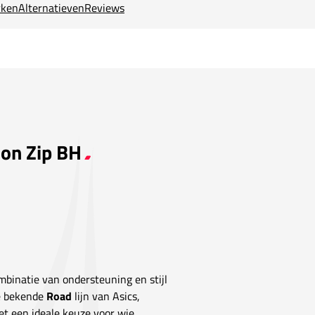
ken
Alternatieven
Reviews
ion Zip BH
binatie van ondersteuning en stijl
de bekende
Road
lijn van Asics,
t een ideale keuze voor wie