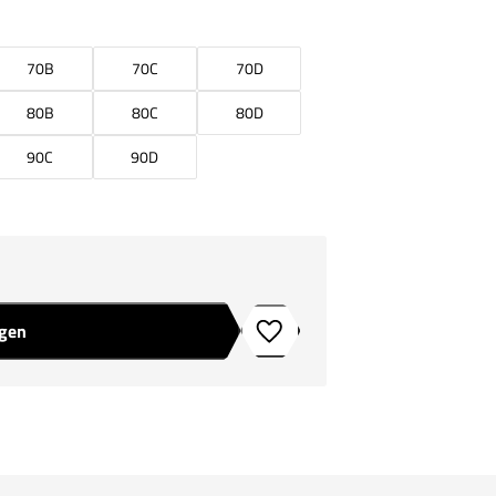
70B
70C
70D
80B
80C
80D
90C
90D
agen
Toevoegen aan verlanglijstje