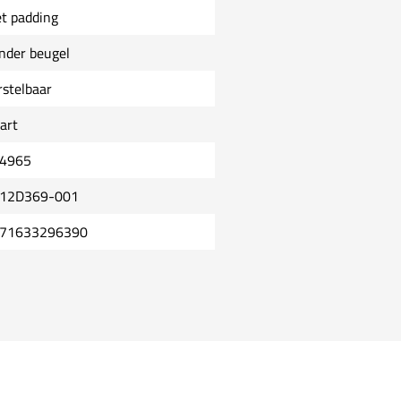
t padding
nder beugel
rstelbaar
art
4965
12D369-001
71633296390