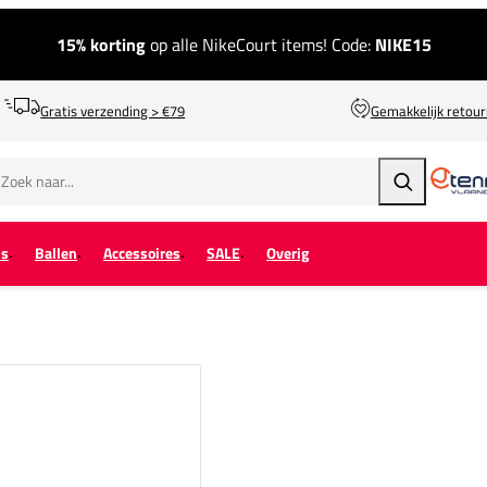
15% korting
op alle NikeCourt items! Code:
NIKE15
Gratis verzending > €79
Gemakkelijk retou
Zoeken
ps
Ballen
Accessoires
SALE
Overig