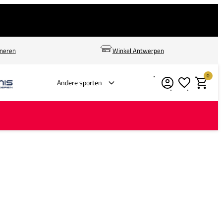
rneren
Winkel Antwerpen
0
Verlanglijstje
Winkelm
Andere sporten