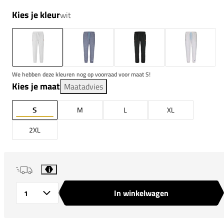
Kies je kleur
wit
We hebben deze kleuren nog op voorraad voor maat S!
Kies je maat
Maatadvies
S
M
L
XL
2XL
i
In winkelwagen
Aantal