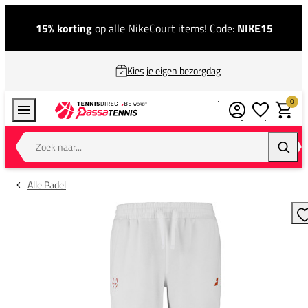
15% korting
op alle NikeCourt items! Code:
NIKE15
Kies je eigen bezorgdag
0
Verlanglijstj
Winkel
Zoek naar...
Zoeke
Alle Padel
T