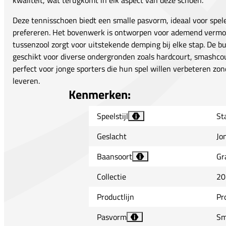
kwaliteit, wat terugkomt in elk aspect van deze schoen.
Deze tennisschoen biedt een smalle pasvorm, ideaal voor spel
prefereren. Het bovenwerk is ontworpen voor ademend vermog
tussenzool zorgt voor uitstekende demping bij elke stap. De bui
geschikt voor diverse ondergronden zoals hardcourt, smashcou
perfect voor jonge sporters die hun spel willen verbeteren zo
leveren.
Kenmerken:
Speelstijl
Sta
i
Geslacht
Jo
Baansoort
Gr
i
Collectie
20
Productlijn
Pr
Pasvorm
Sm
i