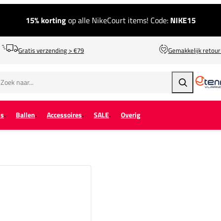
15% korting
op alle NikeCourt items! Code:
NIKE15
Gratis verzending > €79
Gemakkelijk retou
Zoeken
ps
Ballen
Accessoires
SALE
Overig