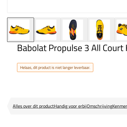
Babolat Propulse 3 All Court 
Helaas, dit product is niet langer leverbaar.
Alles over dit product
Handig voor erbij
Omschrijving
Kenmer