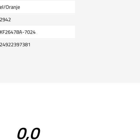
el/Oranje
2942
KF26478A-7024
24922397381
0,0