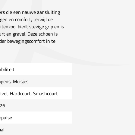
ers die een nauwe aansluiting
en en comfort, terwijl de
tenzool biedt stevige grip en is
rt en gravel. Deze schoen is
nder bewegingscomfort in te
biliteit
ngens, Meisjes
avel, Hardcourt, Smashcourt
26
opulse
al