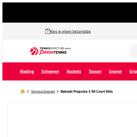
Kies je eigen bezorgdag
Zoek naar...
Kleding
Schoenen
Rackets
Tassen
Snaren
Gri
Tennisschoenen
Babolat Propulse 3 All Court Kids