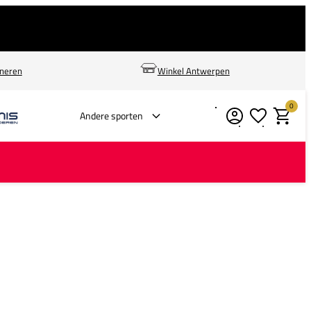
rneren
Winkel Antwerpen
0
Verlanglijstje
Winkelm
Andere sporten