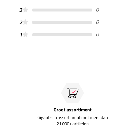
0
3
0
2
0
1
Groot assortiment
Gigantisch assortiment met meer dan
21.000+ artikelen