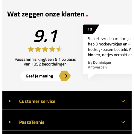
Wat zeggen onze klanten
9.1
10
Supertevreden met mijn bes
heb 3 hockeyrokjes en 4 p
hockeykousen besteld. All
binnen, netjes verpakt en..
PassaTennis krijgt een 9.1 op basis
By
Dominique
van 1352 beoordelingen
Antwerpen
Geef je mening
Customer service
PassaTennis