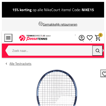
15% korting
op alle NikeCourt items! Code:
NIKE15
Gemakkelijk retourneren
0
Verlanglijstj
Winkel
Zoek naar...
Zoeke
Alle Testrackets
T