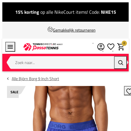
15% korting
op alle NikeCourt items! Code:
NIKE15
Gemakkelijk retourneren
0
Verlanglijstj
Winkel
Zoek naar...
Zoeke
Alle Björn Borg 9 Inch Short
SALE
T