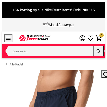
15% korting
op alle NikeCourt items! Code:
NIKE15
Winkel Antwerpen
0
Verlanglijstj
Winkel
Zoek naar...
Zoeke
Alle Padel
T