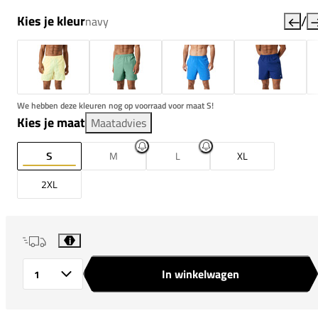
/
Kies je kleur
navy
We hebben deze kleuren nog op voorraad voor maat S!
Kies je maat
Maatadvies
S
M
L
XL
2XL
i
In winkelwagen
Aantal