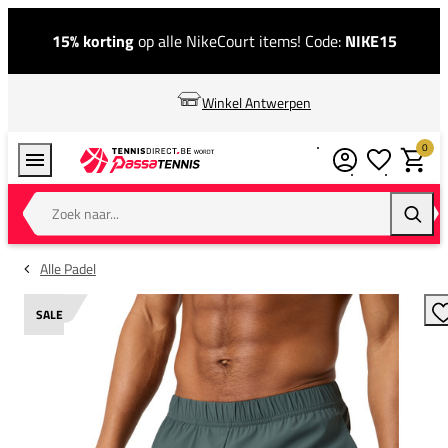
15% korting
op alle NikeCourt items! Code:
NIKE15
Winkel Antwerpen
0
Verlanglijstj
Winkel
Zoek naar...
Zoeke
Alle Padel
SALE
T