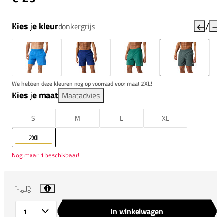
/
Kies je kleur
donkergrijs
We hebben deze kleuren nog op voorraad voor maat 2XL!
Kies je maat
Maatadvies
S
M
L
XL
2XL
Nog maar 1 beschikbaar!
i
In winkelwagen
Aantal