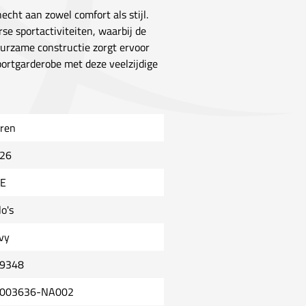
cht aan zowel comfort als stijl.
se sportactiviteiten, waarbij de
uurzame constructie zorgt ervoor
sportgarderobe met deze veelzijdige
ren
26
E
o's
vy
9348
003636-NA002