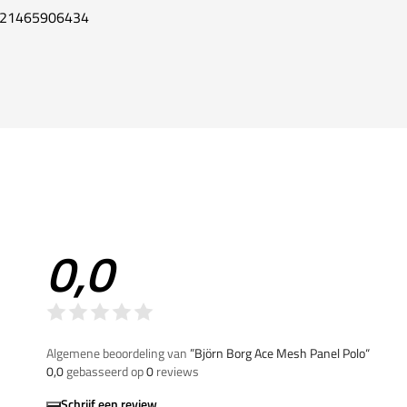
21465906434
0,0
Algemene beoordeling van
”Björn Borg Ace Mesh Panel Polo“
0,0
gebasseerd op
0
reviews
Schrijf een review