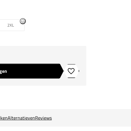
2XL
agen
Toevoegen aan verlanglijstje
ken
Alternatieven
Reviews