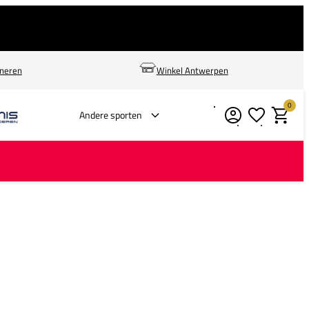
rneren
Winkel Antwerpen
0
Verlanglijstje
Winkelm
Andere sporten