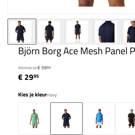
Björn Borg Ace Mesh Panel P
€ 59
Adviesprijs:
95
€ 29
95
Kies je kleur
navy