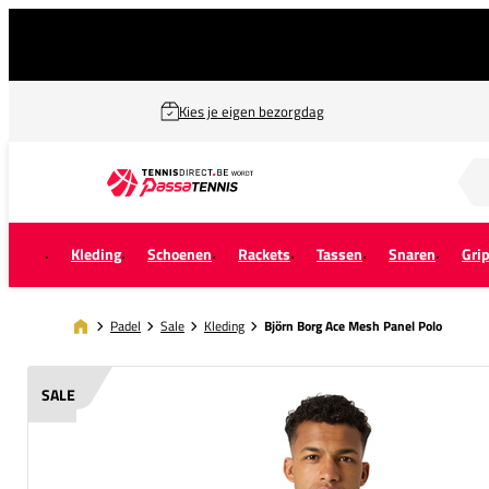
Kies je eigen bezorgdag
Zoek naar...
Kleding
Schoenen
Rackets
Tassen
Snaren
Gri
Padel
Sale
Kleding
Björn Borg Ace Mesh Panel Polo
SALE