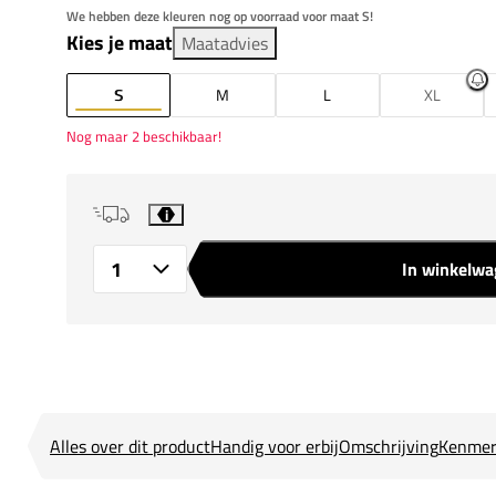
We hebben deze kleuren nog op voorraad voor maat S!
Kies je maat
Maatadvies
S
M
L
XL
Nog maar 2 beschikbaar!
i
In winkelw
Aantal
Alles over dit product
Handig voor erbij
Omschrijving
Kenmer