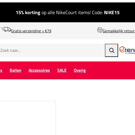
15% korting
op alle NikeCourt items! Code:
NIKE15
Gratis verzending > €79
Gemakkelijk retou
Zoeken
ps
Ballen
Accessoires
SALE
Overig